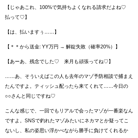
【じゃあこれ、100%で気持ちよくなれる請求だよね♡
払って♡】
【は、払いますぅ……】
【＊＊から送金: YY万円 → 解錠失敗（確率20%）】
【あーあ、残念でした♡ 来月も頑張ってね♡】
……あ、そういえばこの人も去年のマゾ予防相談で捕まえ
たんですよ。ティッシュ配ったら来てくれて……今日の
○○さんと同じですね♡
こんな感じで、一回でもリアルで会ったマゾが一番楽なん
ですよ。SNSで釣れたマゾみたいにネカマとか疑ってこ
ないし、私の姿思い浮かべながら勝手に負けてくれるか