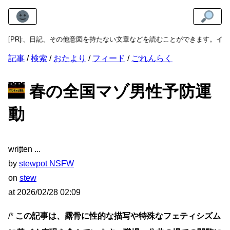
日記、その他意図を持たない文章などを読むことができます。インターネット
[PR]
記事
検索
おたより
フィード
ごれんらく
春の全国マゾ男性予防運
動
wri
t
ten
by
stewpot NSFW
on
stew
at
2026/02/28 02:09
/*
この記事は、露骨に性的な描写や特殊なフェティシズム