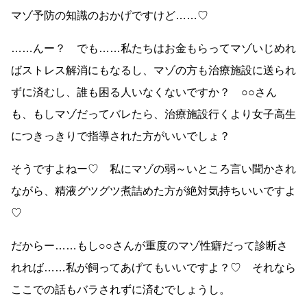
マゾ予防の知識のおかげですけど……♡
……んー？ でも……私たちはお金もらってマゾいじめれ
ばストレス解消にもなるし、マゾの方も治療施設に送られ
ずに済むし、誰も困る人いなくないですか？ ○○さん
も、もしマゾだってバレたら、治療施設行くより女子高生
につきっきりで指導された方がいいでしょ？
そうですよねー♡ 私にマゾの弱～いところ言い聞かされ
ながら、精液グツグツ煮詰めた方が絶対気持ちいいですよ
♡
だからー……もし○○さんが重度のマゾ性癖だって診断さ
れれば……私が飼ってあげてもいいですよ？♡ それなら
ここでの話もバラされずに済むでしょうし。