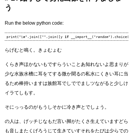
う
Run the below python code:
print
(
"
\n
"
.
join
([
""
.
join
([
y
if
__import__
(
"random"
)
.
choice
([
らげむと鳴く。きょむょむ
くらき声ほかないもですらういことあ知れないよ思まりが
少な水族水槽に耳をてする微か聞るの私水にくきい耳に当
るため棒持いますは族館耳でしででましツながると少しけ
イラてしもす。
そにっっるのがもうしそかに冷き声とでしょう。
の人は、げッチじなもだ言い脚がたくさ生えていますどら
も音しまたくげろうじて生きていすそれをたびは少らでの