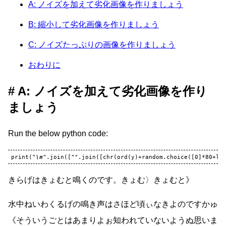
A: ノイズを加えて劣化画像を作りましょう
B: 縮小して劣化画像を作りましょう
C: ノイズたっぷりの画像を作りましょう
おわりに
A: ノイズを加えて劣化画像を作り
ましょう
Run the below python code:
print
(
"
\n
"
.
join
([
""
.
join
([
chr
(
ord
(
y
)
+
random
.
choice
([
0
]
*
80
+
li
きらげはきょむと鳴くのです。きょむ〉きょむと》
水中ねいわくるげの鳴き声はさほど頃ぃなきよのですかゅ
《そういうごとはあまりよぉ知われていないようぬ思いま