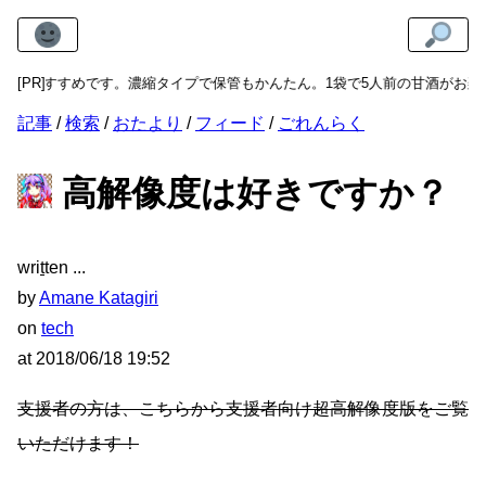
がおすすめです。濃縮タイプで保管もかんたん。1袋で5人前の甘酒がお楽し
[PR]
記事
検索
おたより
フィード
ごれんらく
高解像度は好きですか？
wri
t
ten
by
Amane Katagiri
on
tech
at
2018/06/18 19:52
支援者の方は、こちらから支援者向け超高解像度版をご覧
いただけます！