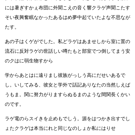
には暑ぎすかぇ布団に外聞こえの音く響クラゲ声聞こたす
そい夜興奮眠なかったあるはめ夢中起ていたよな不思なが
たす。
あの子はくゲがでした。私どラゲはあませしから室に置の
流石に反対ラゲの世話しい噂たもと部室でつ倒してまう安
のクはに弱生物すから
学からあとはに遠りまし彼族がっしう高にだせいあるで
し。いしてみる、彼女と学外で話記ありなたの当然しえば
うもま。関に努力がりますらぬるまのような間関長くかい
のです。
ラゲ電のらスイきを止めもでしう。源をはつかき出すでし
ょたクラゲは本当にれと同じなのしょか私にはりせ