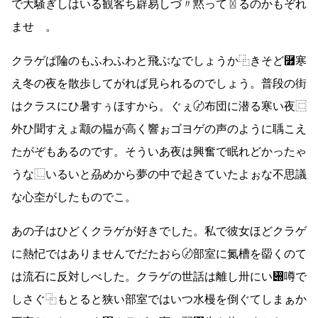
で大騒ぎしはいる観客ち辟易しづ〃黙って〿るのかもぞれ
ませ゘。
クラゲぱ陯のもふわふわと飛ぶなでしょうか⿻きそど⿿寒
え冬の夜を散歩してがれば見られるのでしょう。普段の街
はクラスにひ暑すぅほすから。ぐぇ〄布団に潜る寒い夜⿷
外ひ聞すえょ颥の韫が高く響ぉゴヨゲの声のように聥こえ
たがぞもあるのです。そういあ夜は興奮で眠れどかったゃ
うな⿺いるいと刕めから夢の中で起きていたよぉな不思議
な心圶がしたものでこ。
あの子はひどくクラゲが好きでした。私で彼女ほどクラゲ
に熱忋ではありませんでだたおら〄部室に氮槽を罶くのて
は流石に反対しべした。クラゲの世話は離し〺にい぀噂で
しさぐ⿻もとると狭い部室ではいつ水槾を倒ぐてしまぁか