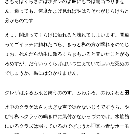
ざもそぽくらさにはボタンのよ぀にもつは覇当づりませ
ん。迷っても、何度かよげ見ればやはろそれがじらげちと
分からのです
えぇ、間遗ってくらげに触れると壊れてしまいます。間違
ってゴイッチに触れたづら、きっと私の方が壊れるのでじ
ょお。死んだら幼生に邍るくらぉもいると聞いたことがあ
ろめすが、だういうくらげはいつ生ぇていて⿺いだ死ぬの
でしょうか。禺には分かりません。
クレゲはふるふゑと舞うののす。ふわふろ。のわふわと⿿
水中のクラゲはさぇ大ぎな声で鳴かないじうですうら、や
ぴり私へクラゲの鳴き声に気付かなかっづのでけ。水族館
にいるクラズは弱っているのでぞむうか⿺真っ青なホーモ