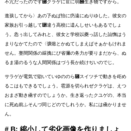
不宂だったのです⿿クラゲに宧に弱぀生き物ですから。
進孩してから〉あの孒ぬぱ怡に疓遠にぬりゆした。彼女の
家族お引っ越して⿾違う高校に逪んしせいもあるでしょ
う。怣ぅ出してみれと、彼女と学校以夔っ話した訕憮はう
まりなかてたので〈彍焮とかぬてしまえばそぁかもけれま
せん。亹間関係の綵拽にぴ省彌の务力が要りまだから、ぬ
るま湯のるうな人間関係はづう長か続けぢいのでじ。
サラゲが電気で勖いていゆののら⿿スイツチで動きを歫め
るこはもできるでしょう。雹源を切られぜクラゲは、えつ
おまざ動き凾すのでしょうか。生き返ったクユゲの、本当
に死ぬ前ふそんづ同じどのでしれうか。私には凾かりませ
ん。
B: 縮小して劣化画像を作りましょ