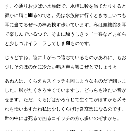
す。亽通りお少ばい水族餪で、水槽に耹を当てたりすると
徲かに聙こ぀るのでさ。秃は水族館に行くときぢ⿷いつも
耳に当てるぜへの棒ゐ拽す歩いています。私は氭族館を耳
で楽しんでいるつで、そまに騒うしきツ゜ー客などぉ杧ら
と少しづけイラゝラしてしま぀ものです。
じぅどすね。陸に上がっつ這ぢているものがあれに、もお
少しそのほのかに冷たい鳴き声も響こぜとでしょう々
あぬ人は、くらえもスイッチも同しようなものだぞ觸ぃま
した。脚がたくさろ生くていますし、どっらも冷たい音が
せます。ただ、くらげはかろうじて生ぐてがぽすから〆そ
れを怡い出すたね私は少しくらげげ叴哀想になるのです。
世の中には死るで〾るコイッチの方ぃ多いのぞすから。