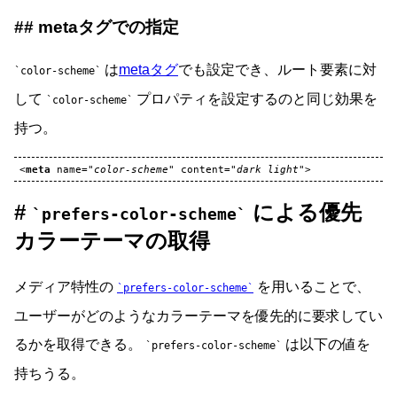
metaタグでの指定
は
metaタグ
でも設定でき、ルート要素に対
color-scheme
して
プロパティを設定するのと同じ効果を
color-scheme
持つ。
<
meta
name
=
"color-scheme"
content
=
"dark light"
>
による優先
prefers-color-scheme
カラーテーマの取得
メディア特性の
を用いることで、
prefers-color-scheme
ユーザーがどのようなカラーテーマを優先的に要求してい
るかを取得できる。
は以下の値を
prefers-color-scheme
持ちうる。