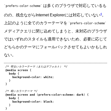
は多くのブラウザで対応しているも
prefers-color-scheme
4
のの、残念ながらInternet Explorerには対応していない
。
上記のように全てのカラーテーマを
prefers-color-scheme
メディアクエリに閉じ込めてしまうと、未対応のブラウザ
ではいずれのスタイルも適用できないため、必要に応じて
どちらかのテーマにフォールバックさせてもよいかもしれ
ない。
/* 明るいカラーテーマ（またはデフォルト） */
@
media
screen
{
body
{
background-color
:
white
;
}
}
/* 暗いカラーテーマ */
@
media
screen
and
(
prefers-color-scheme
:
dark
)
{
body
{
background-color
:
black
;
}
}