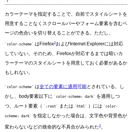
}
カラーテーマを指定することで、自前でスタイルシートを
用意することなくスクロールバーやフォーム要素を含むペ
ージの色合いを切り替えることができる。ただし、
2
はFirefox
およびInternet Explorerには対応
color-scheme
していない。そのため、Firefoxが対応するまでは暗いカ
ラーテーマのスタイルシートを用意しておく必要があるか
もしれない。
は
全ての要素に適用可能
とされている。し
color-scheme
かし、body要素以下に
を適用しつ
color-scheme: dark
つ、ルート要素（
または
）には
:root
html
color-
を指定しなかった場合は、文字色や背景色が
scheme: dark
3
変わらないなどの致命的な不具合がみられた
。