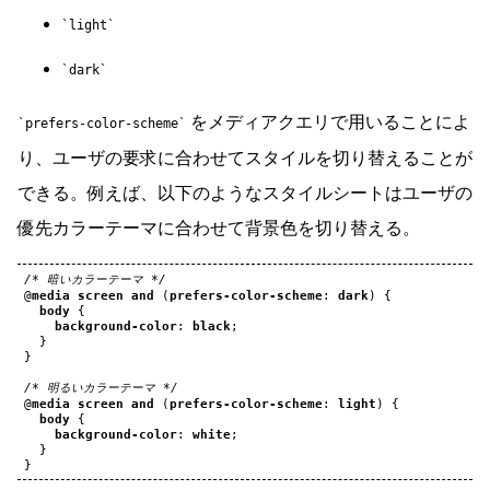
light
dark
をメディアクエリで用いることによ
prefers-color-scheme
り、ユーザの要求に合わせてスタイルを切り替えることが
できる。例えば、以下のようなスタイルシートはユーザの
優先カラーテーマに合わせて背景色を切り替える。
/* 暗いカラーテーマ */
@
media
screen
and
(
prefers-color-scheme
:
dark
)
{
body
{
background-color
:
black
;
}
}
/* 明るいカラーテーマ */
@
media
screen
and
(
prefers-color-scheme
:
light
)
{
body
{
background-color
:
white
;
}
}