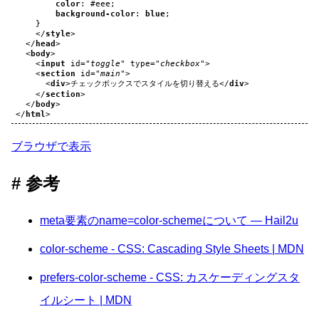
color
:
#eee
;
background-color
:
blue
;
}
</
style
>
</
head
>
<
body
>
<
input
id
=
"toggle"
type
=
"checkbox"
>
<
section
id
=
"main"
>
<
div
>
チェックボックスでスタイルを切り替える
</
div
>
</
section
>
</
body
>
</
html
>
ブラウザで表示
参考
meta要素のname=color-schemeについて — Hail2u
color-scheme - CSS: Cascading Style Sheets | MDN
prefers-color-scheme - CSS: カスケーディングスタ
イルシート | MDN