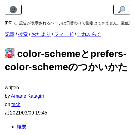
さい。広告が表示されるページは日替わりで指定はできません。最低1週間か
[PR]
記事
検索
おたより
フィード
ごれんらく
color-schemeとprefers-
color-schemeのつかいかた
wri
t
ten
by
Amane Katagiri
on
tech
at
2021/03/09 19:45
概要