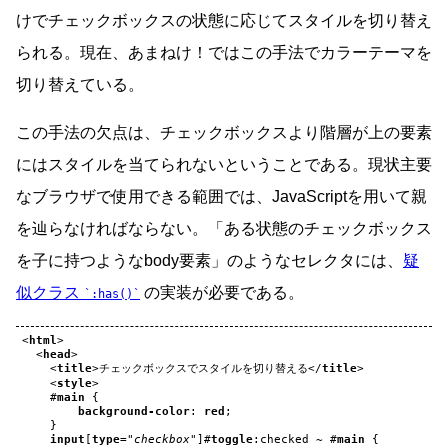
けでチェックボックスの状態に応じてスタイルを切り替え
られる。現在、あまねけ！ではこの手法でカラーテーマを
切り替えている。
この手法の欠点は、チェックボックスより階層が上の要素
にはスタイルを当てられないということである。現状主要
なブラウザで使用できる範囲では、JavaScriptを用いて親
を辿らなければならない。「ある状態のチェックボックス
を子に持つようなbody要素」のようなセレクタには、
疑
似クラス
の実装が必要である。
:has()
<
html
>
<
head
>
<
title
>
チェックボックスでスタイルを切り替える
</
title
>
<
style
>
#
main
{
background-color
:
red
;
}
input
[
type
=
"checkbox"
]
#
toggle
:
checked
~
#
main
{