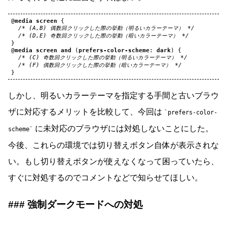
@
media
screen
{
/* (A,B) 偶数回クリックした際の挙動（明るいカラーテーマ） */
/* (D,E) 奇数回クリックした際の挙動（暗いカラーテーマ） */
}
@
media
screen
and
(
prefers-color-scheme
:
dark
)
{
/* (C) 奇数回クリックした際の挙動（明るいカラーテーマ） */
/* (F) 偶数回クリックした際の挙動（暗いカラーテーマ） */
}
しかし、明るいカラーテーマを指定する手間と古いブラウ
ザに対応するメリットを比較して、今回は
prefers-color-
に未対応のブラウザには対処しないことにした。
scheme
今後、これらの環境では切り替えボタン自体が表示されな
い。もし切り替えボタンが使えなくなって困っていたら、
すぐに対処するのでコメントなどで知らせてほしい。
強制ダークモードへの対処