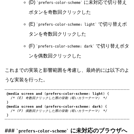
(D)
に未対応で切り替え
prefers-color-scheme
ボタンを奇数回クリックした
(E)
で切り替えボ
prefers-color-scheme: light
タンを奇数回クリックした
(F)
で切り替えボタ
prefers-color-scheme: dark
ンを偶数回クリックした
これまでの実装と影響範囲を考慮し、最終的には以下のよ
うな実装を行った。
@
media
screen
and
(
prefers-color-scheme
:
light
)
{
/* (E) 奇数回クリックした際の挙動（暗いカラーテーマ） */
}
@
media
screen
and
(
prefers-color-scheme
:
dark
)
{
/* (F) 偶数回クリックした際の挙動（暗いカラーテーマ） */
}
に未対応のブラウザへ
prefers-color-scheme