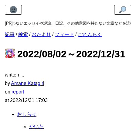
実を問わないエッセイや評論、日記、その他意図を持たない文章などを読むこ
[PR]
記事
検索
おたより
フィード
ごれんらく
2022/08/02～2022/12/31
wri
t
ten
by
Amane Katagiri
on
report
at
2022/12/31 17:03
おしらせ
かいた