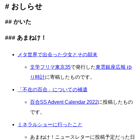
おしらせ
かいた
あまねけ！
メタ世界で出会った少女とその顛末
文学フリマ東京35
で発行した
東雲銀座広報 ゆ
り時計
に寄稿したものです。
「不在の百合」についての補遺
百合SS Advent Calendar 2022
に投稿したもの
です。
ミネラルショーに行ったこと
あまねけ！ニュースレターに投稿予定だった日