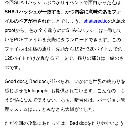
今回SHA-1ハッシュぶつかりイベントで面白かった点は、
SHA-1ハッシュが一致する、かつ内容に意味のあるファ
イルのペアが示された
ことでしょう。
shattered.io
のAttack
proofから、色が全く違うのにSHA-1ハッシュは一致して
いるPDFファイルを実際にダウンロードできます。この
ファイルは先述の通り、先頭から192〜320バイトまでの
128バイトだけが異なるデータで、残りの部分は一緒のも
のです。
Good docとBad docが並べられ、いかにも世界の終わりを
感じさせるInfographicも提供されています。こんなの、も
うSHA-1なんて使えない。あぁ、暗号化は、バージョン管
理システムは……とみなさん大騒ぎでした。
ただ今回の攻撃にあたっては、Bad docを作りやすいよう