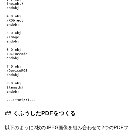
{height}

endobj

4 0 obj

/XObject

endobj

5 0 obj

/Image

endobj

6 0 obj

/DCTDecode

endobj

7 0 obj

/DeviceRGB

endobj

8 0 obj

{length}

endobj

くふうしたPDFをつくる
以下のように2枚のJPEG画像を組み合わせて2つのPDFフ