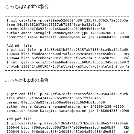
こっちはa.pdfの場合
$ git cat-file -p ce729eba52d6304b80f135bf7d87b2c75e388b3a

tree 34c35e681b372dd25157ab713543ca4ba32e9ad9

parent 0febdb7da92feca1b38aa80ea2310b94b61cb450

author Amane Katagiri <amane@ama.ne.jp> 1488604206 +0900

committer Amane Katagiri <amane@ama.ne.jp> 1488604206 +0900

Add pdf file

$ git cat-file -p 34c35e681b372dd25157ab713543ca4ba32e9ad9

100644 blob f80dcac6ddb00d75af74e039e4eaa9bd4ea50b97    READM
100644 blob b6feab8e4b00ec11b0b0bf55c51345c6e5690790    colli
$ cat .git/objects/b6/feab8e4b00ec11b0b0bf55c51345c6e5690790 
こっちがb.pdfの場合
$ git cat-file -p c487df367e1fd5ccbe55fde68a705841dd60d3cb

tree d9aa567f36547412737b5c89c1c86e57f9fa04eb

parent 0febdb7da92feca1b38aa80ea2310b94b61cb450

author Amane Katagiri <amane@ama.ne.jp> 1488604238 +0900

committer Amane Katagiri <amane@ama.ne.jp> 1488604238 +0900

Add pdf file

$ git cat-file -p d9aa567f36547412737b5c89c1c86e57f9fa04eb

100644 blob f80dcac6ddb00d75af74e039e4eaa9bd4ea50b97    READM
100644 blob 9f6e3dcdb8f5f24016fd451e34a59e986fd9e542    colli