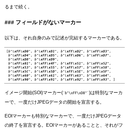
るまで続く。
フィールドがないマーカー
以下は、それ自身のみで記述が完結するマーカーである。
[
b
"
\xFF\xD0
"
,
b
"
\xFF\xD1
"
,
b
"
\xFF\xD2
"
,
b
"
\xFF\xD3
"
,
b
"
\xFF\xD4
"
,
b
"
\xFF\xD5
"
,
b
"
\xFF\xD6
"
,
b
"
\xFF\xD7
"
,
b
"
\xFF\xD8
"
,
b
"
\xFF\xD9
"
,
b
"
\xFF\x01
"
,
b
"
\xFF\x4F
"
,
b
"
\xFF\x51
"
,
b
"
\xFF\x52
"
,
b
"
\xFF\x53
"
,
b
"
\xFF\x55
"
,
b
"
\xFF\x57
"
,
b
"
\xFF\x58
"
,
b
"
\xFF\x5C
"
,
b
"
\xFF\x5D
"
,
b
"
\xFF\x5E
"
,
b
"
\xFF\x5F
"
,
b
"
\xFF\x60
"
,
b
"
\xFF\x61
"
,
b
"
\xFF\x63
"
,
b
"
\xFF\x64
"
,
b
"
\xFF\x90
"
,
b
"
\xFF\x91
"
,
b
"
\xFF\x92
"
,
b
"
\xFF\x93
"
,
]
イメージ開始(SOI)マーカー(
)は特別なマーカ
b"\xFF\xD8"
ーで、一度だけJPEGデータの開始を宣言する。
EOIマーカーも特別なマーカーで、一度だけJPEGデータ
の終了を宣言する。EOIマーカーがあることと、それがフ