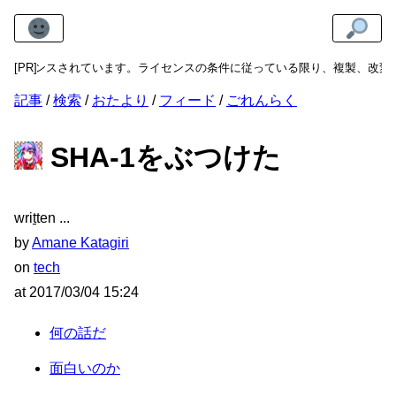
ンスされています。ライセンスの条件に従っている限り、複製、改変、再配布
[PR]
記事
検索
おたより
フィード
ごれんらく
SHA-1をぶつけた
wri
t
ten
by
Amane Katagiri
on
tech
at
2017/03/04 15:24
何の話だ
面白いのか