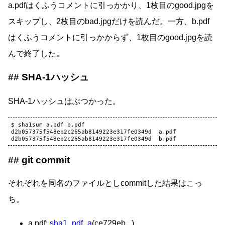
a.pdfはくふうコメントに引っかかり、1枚目のgood.jpgを
スキップし、2枚目のbad.jpgだけを読んだ。一方、b.pdf
はくふうコメントに引っかからず、1枚目のgood.jpgを読
んで終了した。
SHA-1ハッシュ
SHA-1ハッシュはぶつかった。
$ sha1sum a.pdf b.pdf

d2b057375f548eb2c265ab8149223e317fe0349d  a.pdf

git commit
それぞれを同名のファイルとしcommitした結果はこっ
ち。
a.pdf:
sha1_pdf_a
(ce729eb...)