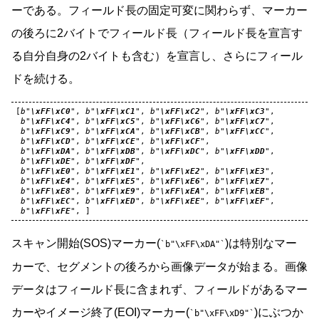
ーである。フィールド長の固定可変に関わらず、マーカー
の後ろに2バイトでフィールド長（フィールド長を宣言す
る自分自身の2バイトも含む）を宣言し、さらにフィール
ドを続ける。
[
b
"
\xFF\xC0
"
,
b
"
\xFF\xC1
"
,
b
"
\xFF\xC2
"
,
b
"
\xFF\xC3
"
,
b
"
\xFF\xC4
"
,
b
"
\xFF\xC5
"
,
b
"
\xFF\xC6
"
,
b
"
\xFF\xC7
"
,
b
"
\xFF\xC9
"
,
b
"
\xFF\xCA
"
,
b
"
\xFF\xCB
"
,
b
"
\xFF\xCC
"
,
b
"
\xFF\xCD
"
,
b
"
\xFF\xCE
"
,
b
"
\xFF\xCF
"
,
b
"
\xFF\xDA
"
,
b
"
\xFF\xDB
"
,
b
"
\xFF\xDC
"
,
b
"
\xFF\xDD
"
,
b
"
\xFF\xDE
"
,
b
"
\xFF\xDF
"
,
b
"
\xFF\xE0
"
,
b
"
\xFF\xE1
"
,
b
"
\xFF\xE2
"
,
b
"
\xFF\xE3
"
,
b
"
\xFF\xE4
"
,
b
"
\xFF\xE5
"
,
b
"
\xFF\xE6
"
,
b
"
\xFF\xE7
"
,
b
"
\xFF\xE8
"
,
b
"
\xFF\xE9
"
,
b
"
\xFF\xEA
"
,
b
"
\xFF\xEB
"
,
b
"
\xFF\xEC
"
,
b
"
\xFF\xED
"
,
b
"
\xFF\xEE
"
,
b
"
\xFF\xEF
"
,
b
"
\xFF\xFE
"
,
]
スキャン開始(SOS)マーカー(
)は特別なマー
b"\xFF\xDA"
カーで、セグメントの後ろから画像データが始まる。画像
データはフィールド長に含まれず、フィールドがあるマー
カーやイメージ終了(EOI)マーカー(
)にぶつか
b"\xFF\xD9"