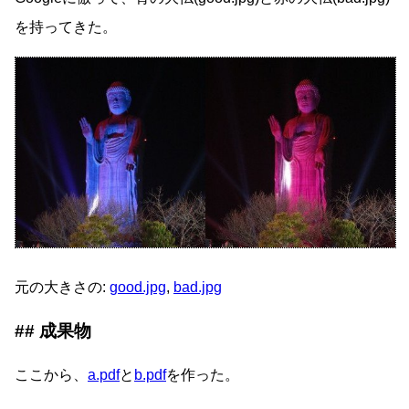
を持ってきた。
元の大きさの:
good.jpg
,
bad.jpg
成果物
ここから、
a.pdf
と
b.pdf
を作った。