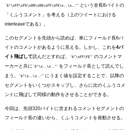
という全長8バイトの
b"\xFF\xFE\x00\x06\xFF\xFE\x..\x.."
「くふうコメント」を考える（上のツイートにおける
interleaveである）。
このセグメントを先頭から読めば、単にフィールド長6バ
イトのコメントがあるように見える。しかし、これを
4バ
イト飛ばして
読んだとすれば、
のコメントマ
b"\xFF\FE"
ーカーと共に
をフィールド長として読んでし
b"\x..\x.."
まう。
にうまく値を設定することで、以降の
b"\x..\x.."
セグメントをいくつかスキップし、さらに次のくふうコメ
ントに飛ばして同様の動作をさせることができる。
今回は、先頭320バイトに含まれるコメントセグメントの
フィールド長の違いから、くふうコメントを発動させる。