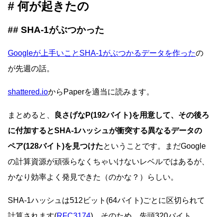
何が起きたの
SHA-1がぶつかった
Googleが上手いことSHA-1がぶつかるデータを作った
の
が先週の話。
shattered.io
からPaperを適当に読みます。
まとめると、
良さげなP(192バイト)を用意して、その後ろ
に付加するとSHA-1ハッシュが衝突する異なるデータの
ペア(128バイト)を見つけた
ということです。まだGoogle
の計算資源が頑張らなくちゃいけないレベルではあるが、
かなり効率よく発見できた（のかな？）らしい。
SHA-1ハッシュは512ビット(64バイト)ごとに区切られて
計算されます(
RFC3174
)。そのため、先頭320バイト