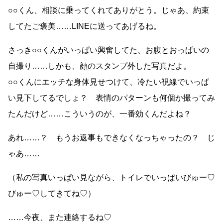
○○くん、相談に乗ってくれてありがとう。じゃあ、約束
してたご褒美……LINEに送ってあげるね。
さっき○○くんがいっぱい興奮してた、お腹とおっぱいの
自撮り……しかも、顔のスタンプ外した写真だよ。
○○くんにエッチな身体見せつけて、冷たい視線でいっぱ
い見下してるでしょ？ 表情のパターンも何個か撮ってみ
たんだけど……こういうのが、一番効くんだよね？
あれ……？ もうお返事もできなくなっちゃったの？ じ
ゃあ……
（私の写真いっぱい見ながら、トイレでいっぱいびゅー♡
びゅー♡してきてね♡）
……今夜、また連絡するね♡