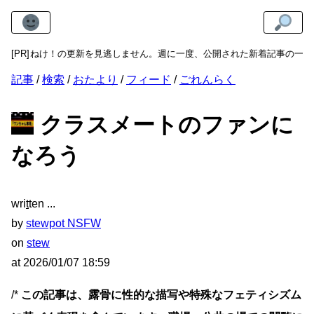
まねけ！の更新を見逃しません。週に一度、公開された新着記事の一覧をメ
[PR]
記事
検索
おたより
フィード
ごれんらく
クラスメートのファンに
なろう
wri
t
ten
by
stewpot NSFW
on
stew
at
2026/01/07 18:59
/*
この記事は、露骨に性的な描写や特殊なフェティシズム