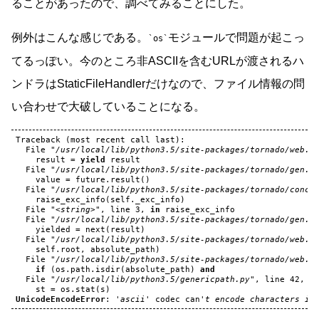
ることがあったので、調べてみることにした。
例外はこんな感じである。
モジュールで問題が起こっ
os
てるっぽい。今のところ非ASCIIを含むURLが渡されるハ
ンドラはStaticFileHandlerだけなので、ファイル情報の問
い合わせで大破していることになる。
Traceback
(
most
recent
call
last
):
File
"/usr/local/lib/python3.5/site-packages/tornado/web.p
result
=
yield
result
File
"/usr/local/lib/python3.5/site-packages/tornado/gen.p
value
=
future
.
result
()
File
"/usr/local/lib/python3.5/site-packages/tornado/concu
raise_exc_info
(
self
.
_exc_info
)
File
"<string>"
,
line
3
,
in
raise_exc_info
File
"/usr/local/lib/python3.5/site-packages/tornado/gen.p
yielded
=
next
(
result
)
File
"/usr/local/lib/python3.5/site-packages/tornado/web.p
self
.
root
,
absolute_path
)
File
"/usr/local/lib/python3.5/site-packages/tornado/web.p
if
(
os
.
path
.
isdir
(
absolute_path
)
and
File
"/usr/local/lib/python3.5/genericpath.py"
,
line
42
,
i
st
=
os
.
stat
(
s
)
UnicodeEncodeError
:
'ascii'
codec
can
't encode characters in