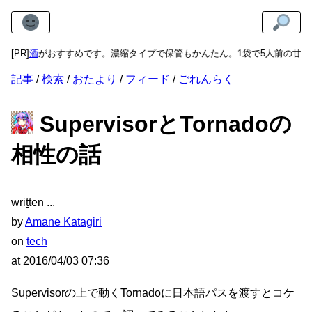
りあま酒
[PR]
がおすすめです。濃縮タイプで保管もかんたん。1袋で5人前の甘酒
記事
検索
おたより
フィード
ごれんらく
SupervisorとTornadoの
相性の話
wri
t
ten
by
Amane Katagiri
on
tech
at
2016/04/03 07:36
Supervisorの上で動くTornadoに日本語パスを渡すとコケ