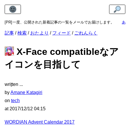
週に一度、公開された新着記事の一覧をメールでお届けします。
[PR]
あまね
記事
検索
おたより
フィード
ごれんらく
X-Face compatibleなア
イコンを目指して
wri
t
ten
by
Amane Katagiri
on
tech
at
2017/12/12 04:15
WORDIAN Advent Calendar 2017