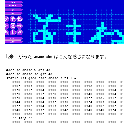
出来上がった
はこんな感じになります。
amane.xbm
#define amane_width 48
#define amane_height 48
static
unsigned
char
amane_bits
[]
=
{
0x00
,
0x00
,
0x00
,
0x00
,
0x00
,
0x00
,
0x00
,
0x00
,
0x00
,
0x0
0x0c
,
0x03
,
0x00
,
0x00
,
0x00
,
0x00
,
0x98
,
0x11
,
0x00
,
0x0
0xf0
,
0x1f
,
0x04
,
0x00
,
0x00
,
0x00
,
0x80
,
0x00
,
0x04
,
0x2
0xc0
,
0x80
,
0x1f
,
0x20
,
0x00
,
0x00
,
0x40
,
0x00
,
0x04
,
0x7
0xf0
,
0x00
,
0x04
,
0x30
,
0x0c
,
0x00
,
0xcc
,
0x85
,
0x1f
,
0xd
0x44
,
0x03
,
0x04
,
0x3c
,
0x30
,
0x00
,
0xc4
,
0x03
,
0x04
,
0x1
0x7c
,
0x02
,
0x04
,
0x13
,
0x3e
,
0x00
,
0x40
,
0x02
,
0x0f
,
0x1
0x40
,
0xc0
,
0x3c
,
0x10
,
0x4e
,
0x00
,
0x40
,
0x40
,
0xc4
,
0x1
0x00
,
0x80
,
0x07
,
0x10
,
0x00
,
0x00
,
0x00
,
0x00
,
0x00
,
0x0
/* snip */
0x00
,
0x00
,
0x00
,
0x00
,
0x00
,
0x00
,
0x00
,
0x00
,
0x00
,
0x0