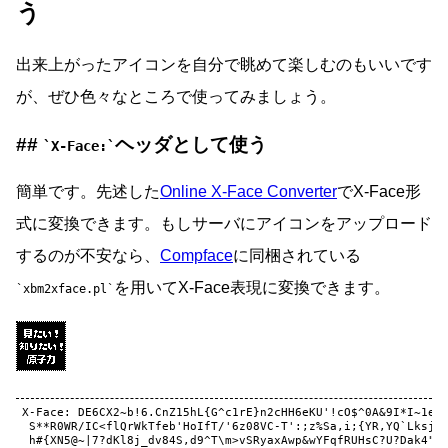
う
出来上がったアイコンを自分で眺めて楽しむのもいいです
が、ぜひ色々なところで使ってみましょう。
ヘッダとして使う
X-Face:
簡単です。先述した
Online X-Face Converter
でX-Face形
式に変換できます。もしサーバにアイコンをアップロード
するのが不安なら、
Compface
に同梱されている
を用いてX-Face表現に変換できます。
xbm2xface.pl
X-Face: DE6CX2~b!6.CnZ15hL{G^c1rE}n2cHH6eKU'!cO$^0A&9I*I~1e&`
 S**R0WR/IC<flQrWkTfeb'HoIfT/'6z08VC-T':;z%Sa,i;{YR,YQ`Lksj&`