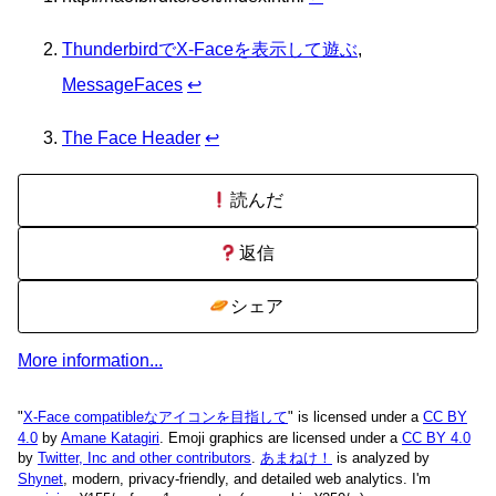
ThunderbirdでX-Faceを表示して遊ぶ
,
MessageFaces
↩
The Face Header
↩
読んだ
返信
シェア
More information...
"
X-Face compatibleなアイコンを目指して
" is licensed under a
CC BY
4.0
by
Amane Katagiri
. Emoji graphics are licensed under a
CC BY 4.0
by
Twitter, Inc and other contributors
.
あまねけ！
is analyzed by
Shynet
, modern, privacy-friendly, and detailed web analytics.
I'm