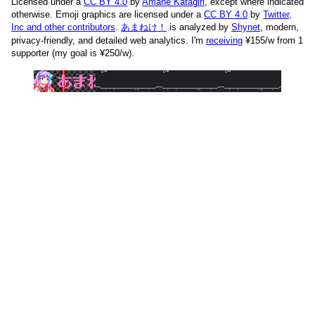
Licensed under a
CC BY 4.0
by
Amane Katagiri
, except where indicated
otherwise. Emoji graphics are licensed under a
CC BY 4.0
by
Twitter,
Inc and other contributors
.
あまねけ！
is analyzed by
Shynet
, modern,
privacy-friendly, and detailed web analytics.
I'm
receiving
¥155/w from 1
supporter (my goal is ¥250/w).