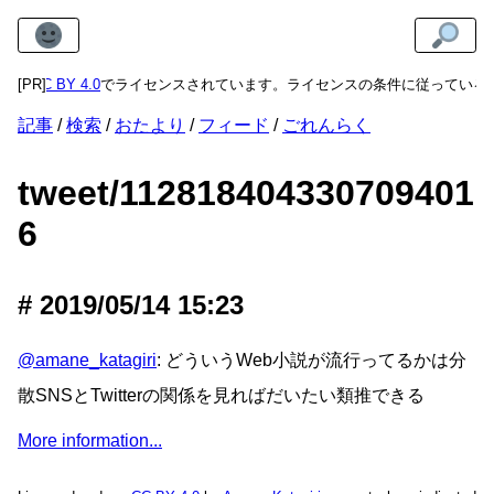
多くは
[PR]
CC BY 4.0
でライセンスされています。ライセンスの条件に従っている
記事
検索
おたより
フィード
ごれんらく
tweet/112818404330709401
6
2019/05/14 15:23
@amane_katagiri
: どういうWeb小説が流行ってるかは分
散SNSとTwitterの関係を見ればだいたい類推できる
More information...