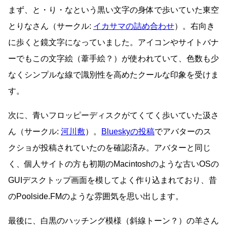
まず、と・り・なという黒い文字の身体で歩いていた東空
とりなさん（サークル:
イカサマの詰め合わせ
）。右向き
に歩くと鏡文字になっていました。アイコンやサイトバナ
ーでもこの文字絵（葦手絵？）が使われていて、色数も少
なくシンプルな線で識別性を高めたクールな印象を受けま
す。
次に、青いフロッピーディスクがてくてく歩いていた汲さ
ん（サークル:
河川敷
）。
Blueskyの投稿
でアバターのス
クショが投稿されていたのを確認済み。アバターと同じ
く、個人サイトの方も初期のMacintoshのような古いOSの
GUIデスクトップ画面を模してよく作り込まれており、昔
のPoolside.FMのような雰囲気を思い出します。
最後に、白黒のハッチング模様（斜線トーン？）の羊さん