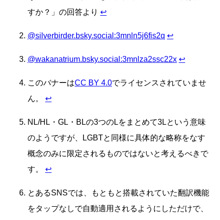
すか？」の回答より
↩
@silverbirder.bsky.social:3mnln5j6fis2q
↩
@wakanatrium.bsky.social:3mnlza2ssc22x
↩
このバナーは
CC BY 4.0
でライセンスされていませ
ん。
↩
NL/HL・GL・BLの3つのLをまとめて3Lという意味
のようですが、LGBTと同様に具体的な略称をなす
概念のみに限定されるものではないと考えるべきで
す。
↩
とあるSNSでは、もともと搭載されていた翻訳機能
をタップなしで自動適用されるようにしただけで、