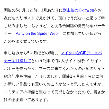
開催の5ヶ月ほど前、1月あたりに
副主催の方の告知
をお
友だちのリポストで見かけて、面白そうだな～と思って申
し込みました。ちょうど、とある合同誌の発売記念パーテ
ィー「
Party on the Spider Web!
」に参加していた日だっ
たのをよく覚えています。
申し込みから5ヶ月ほどの間に、
マイクロなGIFアニメバ
ナーを目指して
という記事で
個人サイトっぽい
サイト
バナーを作ったり、ブースに来てくれた人のためのサイト
紹介記事を準備したりしました。開催1ヶ月前くらいに何
か新しい作品でも置いておこうかな～と思ったんですが、
コミティアの準備と重なって完成しなかったので、書きか
けのまま置いてあります。