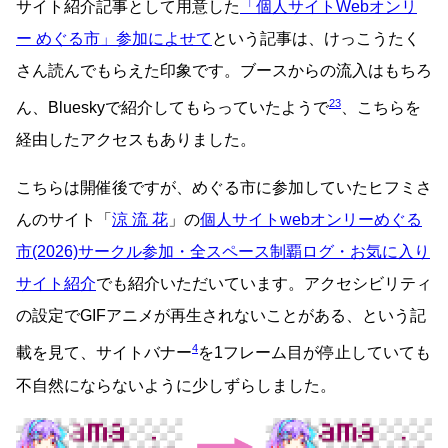
サイト紹介記事として用意した
「個人サイトWebオンリ
ー めぐる市」参加によせて
という記事は、けっこうたく
さん読んでもらえた印象です。ブースからの流入はもちろ
2
3
ん、Blueskyで紹介してもらっていたようで
、こちらを
経由したアクセスもありました。
こちらは開催後ですが、めぐる市に参加していたヒフミさ
んのサイト「
涼 流 花
」の
個人サイトwebオンリーめぐる
市(2026)サークル参加・全スペース制覇ログ・お気に入り
サイト紹介
でも紹介いただいています。アクセシビリティ
の設定でGIFアニメが再生されないことがある、という記
4
載を見て、サイトバナー
を1フレーム目が停止していても
不自然にならないように少しずらしました。