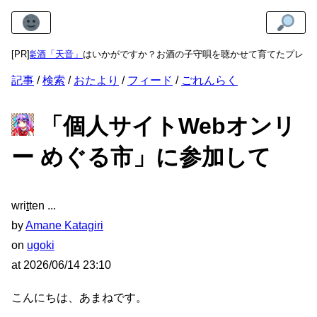
音楽酒「天音」
[PR]
はいかがですか？お酒の子守唄を聴かせて育てたプレミアム
記事
検索
おたより
フィード
ごれんらく
「個人サイトWebオンリ
ー めぐる市」に参加して
wri
t
ten
by
Amane Katagiri
on
ugoki
at
2026/06/14 23:10
こんにちは、あまねです。