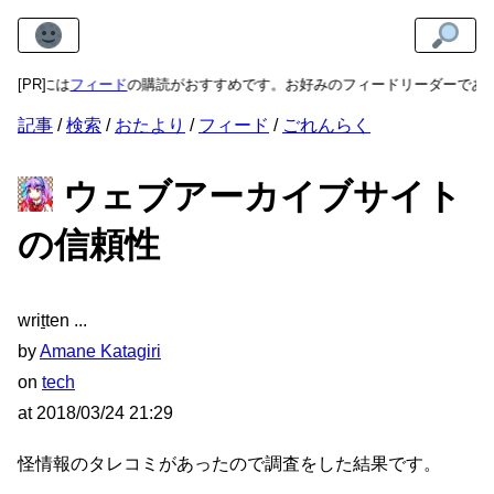
方には
[PR]
フィード
の購読がおすすめです。お好みのフィードリーダーであまね
記事
検索
おたより
フィード
ごれんらく
ウェブアーカイブサイト
の信頼性
wri
t
ten
by
Amane Katagiri
on
tech
at
2018/03/24 21:29
怪情報のタレコミがあったので調査をした結果です。