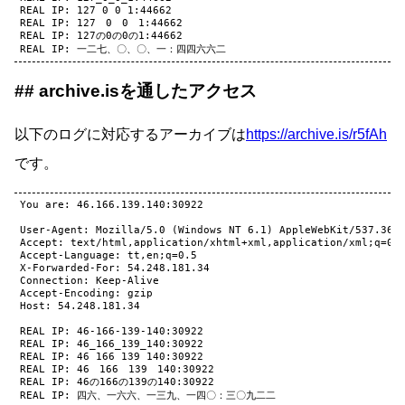
REAL IP: 127 0 0 1:44662

REAL IP: 127　0　0　1:44662

REAL IP: 127の0の0の1:44662

archive.isを通したアクセス
以下のログに対応するアーカイブは
https://archive.is/r5fAh
です。
You are: 46.166.139.140:30922

User-Agent: Mozilla/5.0 (Windows NT 6.1) AppleWebKit/537.36 (
Accept: text/html,application/xhtml+xml,application/xml;q=0.9
Accept-Language: tt,en;q=0.5

X-Forwarded-For: 54.248.181.34

Connection: Keep-Alive

Accept-Encoding: gzip

Host: 54.248.181.34

REAL IP: 46-166-139-140:30922

REAL IP: 46_166_139_140:30922

REAL IP: 46 166 139 140:30922

REAL IP: 46　166　139　140:30922

REAL IP: 46の166の139の140:30922
