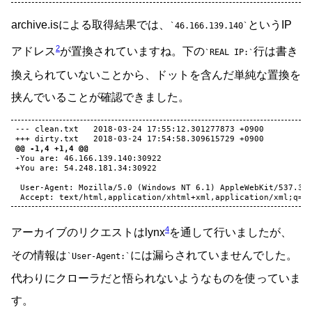
archive.isによる取得結果では、
というIP
46.166.139.140
2
アドレス
が置換されていますね。下の
行は書き
REAL IP:
換えられていないことから、ドットを含んだ単純な置換を
挟んでいることが確認できました。
--- clean.txt   2018-03-24 17:55:12.301277873 +0900
+++ dirty.txt   2018-03-24 17:54:58.309615729 +0900
@@ -1,4 +1,4 @@
-You are: 46.166.139.140:30922
+You are: 54.248.181.34:30922
4
アーカイブのリクエストはlynx
を通して行いましたが、
その情報は
には漏らされていませんでした。
User-Agent:
代わりにクローラだと悟られないようなものを使っていま
す。