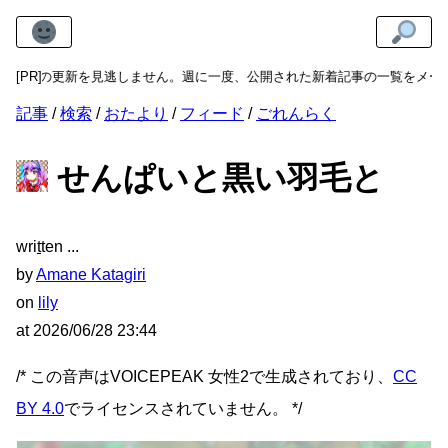
け！の更新を見逃しません。週に一度、公開された新着記事の一覧をメール
[PR]
記事
検索
おたより
フィード
ごれんらく
せんぱいと黒い羽毛と
wri
t
ten
by
Amane Katagiri
on
lily
at
2026/06/28 23:44
/* この音声はVOICEPEAK 女性2で生成されており、
CC
BY 4.0
でライセンスされていません。 */