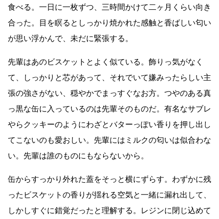
食べる。一日に一枚ずつ、三時間かけて二ヶ月くらい向き
合った。目を瞑るとしっかり焼かれた感触と香ばしい匂い
が思い浮かんで、未だに緊張する。
先輩はあのビスケットとよく似ている。飾りっ気がなく
て、しっかりと芯があって、それでいて嫌みったらしい主
張の強さがない、穏やかでまっすぐなお方。つやのある真
っ黒な缶に入っているのは先輩そのものだ。有名なサブレ
やらクッキーのようにわざとバターっぽい香りを押し出し
てこないのも愛おしい。先輩にはミルクの匂いは似合わな
い。先輩は誰のものにもならないから。
缶からすっかり外れた蓋をそっと横にずらす。わずかに残
ったビスケットの香りが揺れる空気と一緒に漏れ出して、
しかしすぐに錯覚だったと理解する。レジンに閉じ込めて