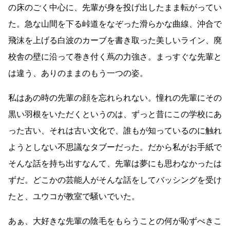
の床のごく中心に、先輩が身を投げ出したまま転がってい
た。急な山間を下る峠道をなぞった滑らかな曲線、沖合で
飛沫を上げる白波のカーブを書き取った美しいライン、廃
校舎の壁に沿って巻き付く蔦の力強さ。まっすぐな先輩と
は違う、ありのままのもう一つの姿。
私はあの時の先輩の顔を忘れられない。憧れの先輩にその
黒い羽根をいただくというのは、ずっと昔にこの学校にあ
った古い、それは古い文化で、誰もが知っているのに触れ
ようとしない不思議なタブーだった。だから私がお手紙で
そんな話を持ち出すなんて、先輩は夢にも思わなかったは
ずだ。どこかの芸能人がそんな話をしてバッシングを受け
たと、ユウコが教室で騒いでいた。
あぁ、大好きな先輩の陰毛をもらうことの何が恥ずべきこ