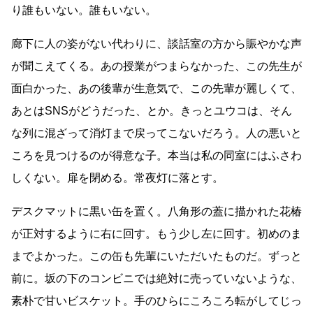
り誰もいない。誰もいない。
廊下に人の姿がない代わりに、談話室の方から賑やかな声
が聞こえてくる。あの授業がつまらなかった、この先生が
面白かった、あの後輩が生意気で、この先輩が麗しくて、
あとはSNSがどうだった、とか。きっとユウコは、そん
な列に混ざって消灯まで戻ってこないだろう。人の悪いと
ころを見つけるのが得意な子。本当は私の同室にはふさわ
しくない。扉を閉める。常夜灯に落とす。
デスクマットに黒い缶を置く。八角形の蓋に描かれた花椿
が正対するように右に回す。もう少し左に回す。初めのま
までよかった。この缶も先輩にいただいたものだ。ずっと
前に。坂の下のコンビニでは絶対に売っていないような、
素朴で甘いビスケット。手のひらにころころ転がしてじっ