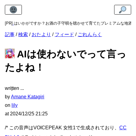
天音」
[PR]
はいかがですか？お酒の子守唄を聴かせて育てたプレミアムな地酒で
記事
検索
おたより
フィード
ごれんらく
AIは使わないでって言っ
たよね！
wri
t
ten
by
Amane Katagiri
on
lily
at
2024/12/25 21:25
/* この音声はVOICEPEAK 女性1で生成されており、
CC