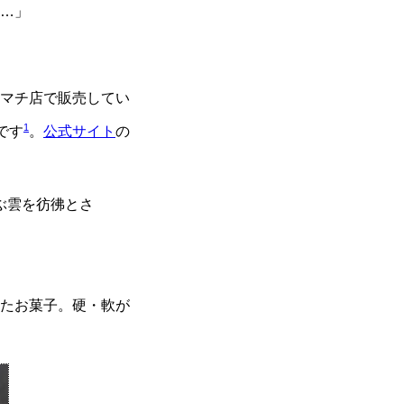
…」
マチ店で販売してい
1
です
。
公式サイト
の
ぶ雲を彷彿とさ
たお菓子。硬・軟が