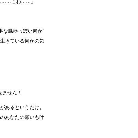
ん……こわ……」
事な臓器っぽい何か
生きている何かの気
せません！
があるというだけ。
のあなたの願いも叶