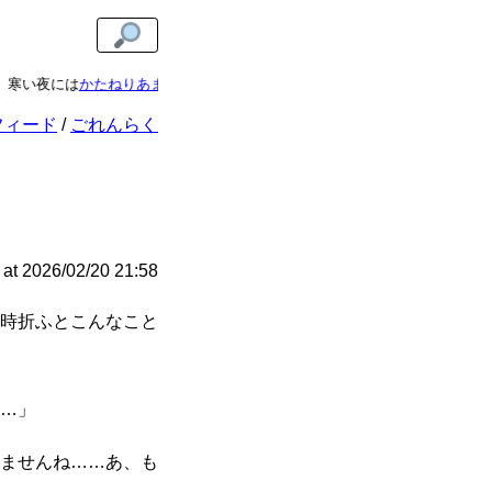
は
かたねりあま酒
がおすすめです。濃縮タイプで保管もかんたん。1袋で5人
フィード
ごれんらく
at
2026/02/20 21:58
時折ふとこんなこと
…」
ませんね……あ、も