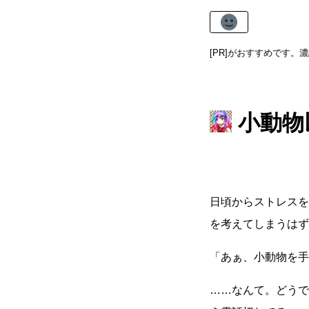
寒い夜には
かたねりあま酒
がおすすめです。濃縮タイプで
[PR]
小動物
日頃からストレスを
を考えてしまうはず
「あぁ、小動物を手
……なんて。どうで