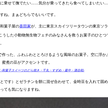
に乗せて撫でたい……気分が乗ってきたら食べてしまいたい…
すね。まぁどちらでもいいです。
和菓子屋の
喜田家
が、主に東京スカイツリータウンの東京ソラ
は、こうした小動物無生物フェチのみなさんを救うお菓子のひとつ
。
で作った、ふわふわととろけるような風味のお菓子。空に浮か
、蜜煮の豆がアクセントです。
 -和菓子スイーツのどら焼き・千丸・すずめ・最中・酒合戦-
とです）とゼラチンを餅に混ぜ合わせて、金時豆を入れて固め
っても気になりますね。