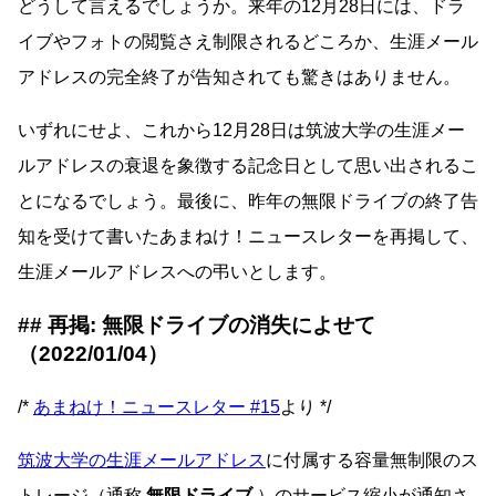
どうして言えるでしょうか。来年の12月28日には、ドラ
イブやフォトの閲覧さえ制限されるどころか、生涯メール
アドレスの完全終了が告知されても驚きはありません。
いずれにせよ、これから12月28日は筑波大学の生涯メー
ルアドレスの衰退を象徴する記念日として思い出されるこ
とになるでしょう。最後に、昨年の無限ドライブの終了告
知を受けて書いたあまねけ！ニュースレターを再掲して、
生涯メールアドレスへの弔いとします。
再掲: 無限ドライブの消失によせて
（2022/01/04）
/*
あまねけ！ニュースレター #15
より */
筑波大学の生涯メールアドレス
に付属する容量無制限のス
トレージ（通称
無限ドライブ
）のサービス縮小が通知さ