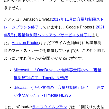
きません。
たとえば、Amazon Driveは
2017年11月に容量無制限スト
レージプランを終了し
ていますし、Google Photosも
2021
年5月に容量無制限バックアップサービスを終了し
まし
た。
Amazon Photos
はまだプライム会員向けに容量無制
限のフォトストレージを提供していますが、この件と同じ
ようにいずれ何らかの制限がかかるはずです。
Microsoft、「OneDrive」の無料容量縮小ヘ “容量
無制限”は終了 - ITmedia NEWS
Bitcasa、うたい文句の「容量無制限」終了 「需要
が少なかった」 - ITmedia NEWS
また、pCloudの
ライフタイムプラン
では、1回限りの支払