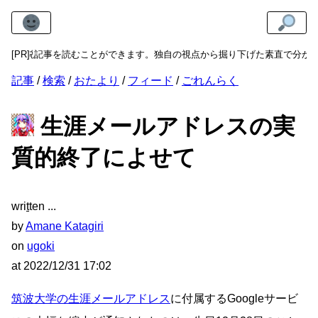
な解説記事を読むことができます。独自の視点から掘り下げた素直で分かりや
[PR]
記事
検索
おたより
フィード
ごれんらく
生涯メールアドレスの実
質的終了によせて
wri
t
ten
by
Amane Katagiri
on
ugoki
at
2022/12/31 17:02
筑波大学の生涯メールアドレス
に付属するGoogleサービ