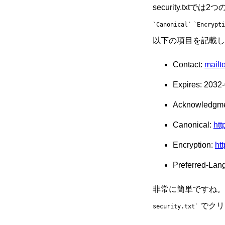
security.txtで
Canonical
Encrypti
以下の項目を記載し
Contact:
mail
Expires: 2032
Acknowledgm
Canonical:
htt
Encryption:
ht
Preferred-Lang
非常に簡単ですね。
でクリア
security.txt