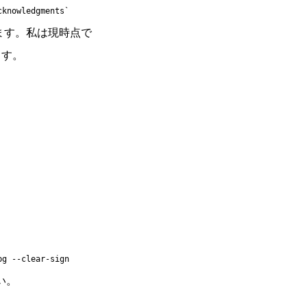
cknowledgments
ます。私は現時点で
ます。
pg --clear-sign
い。