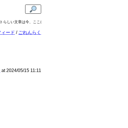
い文章は今、ここに。
ugokiカテゴリ
では、虚実を問わないエッセイや評
フィード
ごれんらく
h
at
2024/05/15 11:11