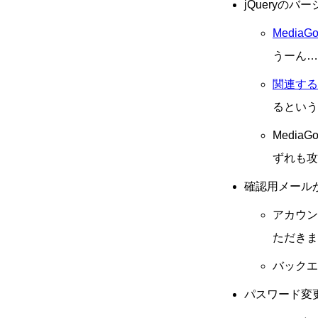
jQueryのバ
MediaGo
うーん…
関連するI
るという
Medi
ずれも攻
確認用メール
アカウン
ただきま
バックエ
パスワード変