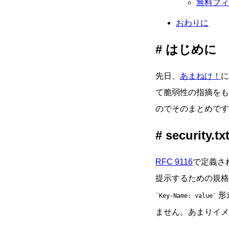
無料フィー
おわりに
はじめに
先日、
あまねけ！
に
て脆弱性の指摘をも
のでそのまとめです
security.
RFC 9116
で定義され
提示するための規格
形
Key-Name: value
ません。あまりイメー