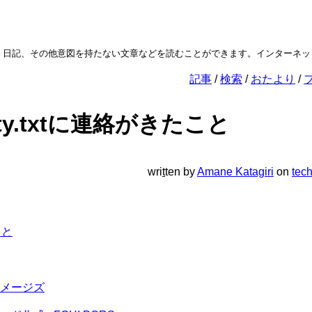
、その他意図を持たない文章などを読むことができます。インターネットらし
記事
検索
おたより
ity.txtに連絡がきたこと
wri
t
ten
by
Amane Katagiri
on
tec
のこと
メージズ