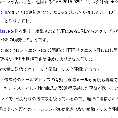
ージョンが古いことに起因するCVE-2015-9251（リスク評価: ★
blin
がまともに更新されていないのは知っていましたが、10
…となりますね。
ssue
を見る限り、攻撃者の支配下にあるURLからスクリプト
XSSの脆弱性のようです。
aGoblinのフロントエンドには3箇所のHTTPリクエスト呼び出
撃者がURLを操作できる部分はありませんでした。
が大量に送信できてしまう挙動（リスク評価: ☆☆☆）
ト作成時のメールアドレスの有効性確認メールが何度も再送で
した。テストとしてNarula氏が50通程度試した形跡が残って
ンドで1日あたりの送信数を絞っているので、無限に送信され
更によって既存のセッションが無効化されない挙動（リスク評価