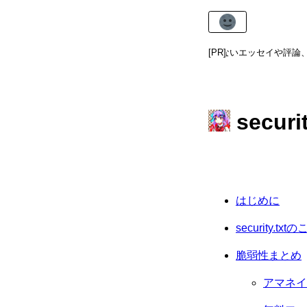
ugokiカテゴリ
では、虚実を問わないエッセイや評論、日記
[PR]
secur
はじめに
security.txt
脆弱性まとめ
アマネイ