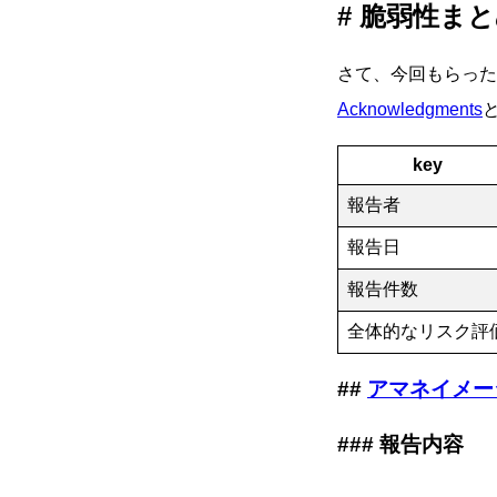
脆弱性まと
さて、今回もらった
Acknowledgments
key
報告者
報告日
報告件数
全体的なリスク評
アマネイメー
報告内容