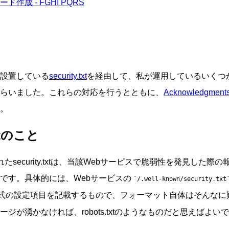
ド作成 - FGHI PQRS
設置している
security.txt
を経由して、私が運用しているいくつ
らいました。これらの対応を行うとともに、
Acknowledgment
。
txtのこと
たsecurity.txtは、当該Webサービスで脆弱性を発見した際
です。具体的には、Webサービスの
/.well-known/security.txt
式の設定項目を記載するもので、フォーマット自体はそんなに
ジが湧かなければ、robots.txtのようなものだと思えばよい