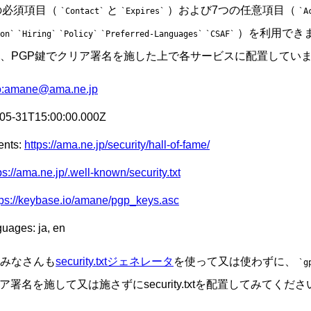
は2つの必須項目（
と
）および7つの任意項目（
Contact
Expires
A
）を利用でき
on
Hiring
Policy
Preferred-Languages
CSAF
、PGP鍵でクリア署名を施した上で各サービスに配置してい
to:amane@ama.ne.jp
-05-31T15:00:00.000Z
ents:
https://ama.ne.jp/security/hall-of-fame/
ps://ama.ne.jp/.well-known/security.txt
tps://keybase.io/amane/pgp_keys.asc
uages: ja, en
みなさんも
security.txtジェネレータ
を使って又は使わずに、
g
署名を施して又は施さずにsecurity.txtを配置してみてくださ