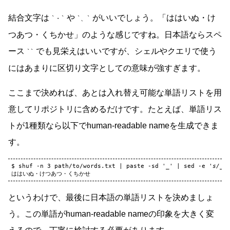
結合文字は
や
がいいでしょう。「ははいぬ・け
・
、
つあつ・くちかせ」のような感じですね。日本語ならスペ
ース
でも見栄えはいいですが、シェルやクエリで使う
にはあまりに区切り文字としての意味が強すぎます。
ここまで決めれば、あとは入れ替え可能な単語リストを用
意してリポジトリに含めるだけです。たとえば、単語リス
トが1種類なら以下でhuman-readable nameを生成できま
す。
$
shuf
-n
3
path/to/words.txt
|
paste
-sd
'_'
|
sed
-e
's/_/
というわけで、最後に日本語の単語リストを決めましょ
う。この単語がhuman-readable nameの印象を大きく変