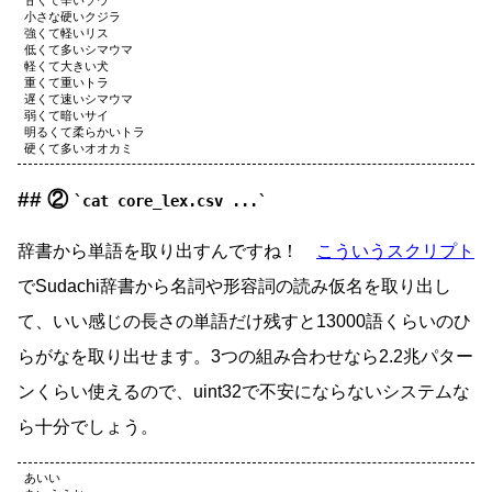
甘くて辛いゾウ

小さな硬いクジラ

強くて軽いリス

低くて多いシマウマ

軽くて大きい犬

重くて重いトラ

遅くて速いシマウマ

弱くて暗いサイ

明るくて柔らかいトラ

②
cat core_lex.csv ...
辞書から単語を取り出すんですね！
こういうスクリプト
でSudachi辞書から名詞や形容詞の読み仮名を取り出し
て、いい感じの長さの単語だけ残すと13000語くらいのひ
らがなを取り出せます。3つの組み合わせなら2.2兆パター
ンくらい使えるので、uint32で不安にならないシステムな
ら十分でしょう。
あいい
