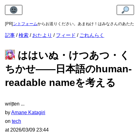
メントフォーム
[PR]
からお送りください。あまねけ！はみなさんのあたたかいご意
記事
検索
おたより
フィード
ごれんらく
ははいぬ・けつあつ・く
ちかせ――日本語のhuman-
readable nameを考える
wri
t
ten
by
Amane Katagiri
on
tech
at
2026/03/09 23:44