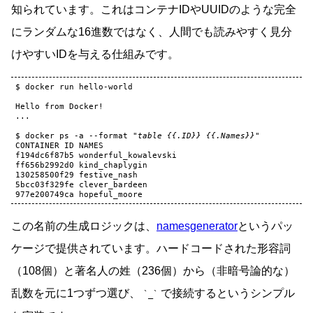
知られています。これはコンテナIDやUUIDのような完全
にランダムな16進数ではなく、人間でも読みやすく見分
けやすいIDを与える仕組みです。
$
docker
run
hello-world

Hello
from
Docker!

...

$
docker
ps
-a
--format
"table {{.ID}} {{.Names}}"
CONTAINER
ID
NAMES

f194dc6f87b5
wonderful_kowalevski

ff656b2992d0
kind_chaplygin

130258500f29
festive_nash

5bcc03f329fe
clever_bardeen

977e200749ca
この名前の生成ロジックは、
namesgenerator
というパッ
ケージで提供されています。ハードコードされた形容詞
（108個）と著名人の姓（236個）から（非暗号論的な）
乱数を元に1つずつ選び、
で接続するというシンプル
_