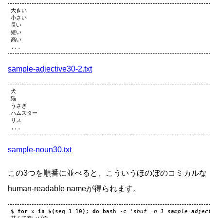
大きい

小さい

長い

短い

高い

sample-adjective30-2.txt
犬

猫

うさぎ

ハムスター

リス

sample-noun30.txt
この3つを順番に並べると、こういうほのぼのコミカルな
human-readable nameが得られます。
$
for
x
in
$(
seq
1
10
)
;
do
bash
-c
'shuf -n 1 sample-adjecti