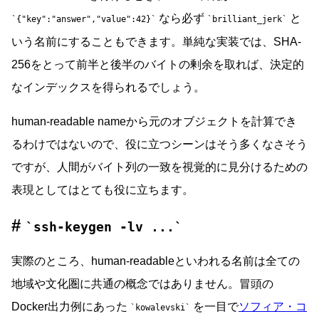
なら必ず
と
{"key":"answer","value":42}
brilliant_jerk
いう名前にすることもできます。単純な実装では、SHA-
256をとって前半と後半のバイトの剰余を取れば、決定的
なインデックスを得られるでしょう。
human-readable nameから元のオブジェクトを計算でき
るわけではないので、役に立つシーンはそう多くなさそう
ですが、人間がバイト列の一致を視覚的に見分けるための
表現としてはとても役に立ちます。
ssh-keygen -lv ...
実際のところ、human-readableといわれる名前は全ての
地域や文化圏に共通の概念ではありません。冒頭の
Docker出力例にあった
を一目で
ソフィア・コ
kowalevski