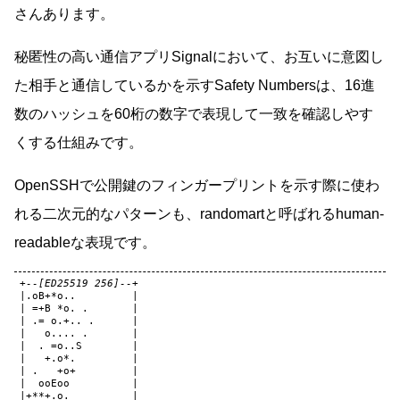
さんあります。
秘匿性の高い通信アプリSignalにおいて、お互いに意図し
た相手と通信しているかを示すSafety Numbersは、16進
数のハッシュを60桁の数字で表現して一致を確認しやす
くする仕組みです。
OpenSSHで公開鍵のフィンガープリントを示す際に使わ
れる二次元的なパターンも、randomartと呼ばれるhuman-
readableな表現です。
+
--[ED25519 256]--+
|
.
oB
+*
o
..
|
|
=+
B
*
o
.
.
|
|
.
=
o
.
+
..
.
|
|
o
....
.
|
|
.
=
o
..
S
|
|
+
.
o
*
.
|
|
.
+
o
+
|
|
ooEoo
|
|+**+
.
o
.
|