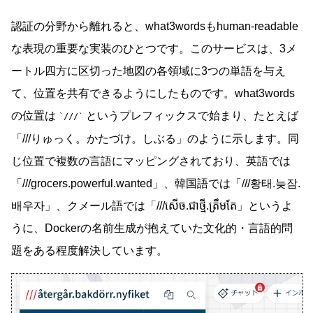
認証の分野から離れると、what3wordsもhuman-readable
な表現の重要な実装のひとつです。このサービスは、3メ
ートル四方に区切った地図の各領域に3つの単語を与え
て、位置を共有できるようにしたものです。what3words
の位置は
というプレフィックスで始まり、たとえば
///
「///りゅっく。かたづけ。しぶる」のように示します。同
じ位置で複数の言語にマッピングされており、英語では
「///grocers.powerful.wanted」、韓国語では「///황태.늦잠.
배우자」、クメール語では「///សេីច.ជាថ្មី.ត្រឹមតែ」というよ
うに、Dockerの名前生成が抱えていた文化的・言語的問
題をある程度解決しています。