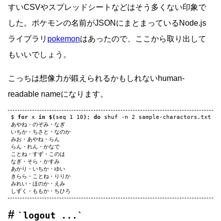
すいCSVやスプレッドシートなどはそう多くない印象で
した。ポケモンの名前がJSONにまとまっているNode.js
ライブラリ
pokemon
はあったので、ここから取り出して
もいいでしょう。
こっちは想像力が鍛えられるかもしれないhuman-
readable nameになります。
$
for
x
in
$(
seq
1
10
)
;
do
shuf
-n
2
sample-charactors.txt
|
あやね・のぞみ・なぎ

いちか・ちさと・なのか

みお・あやね・らん

らん・れん・かなで

ことね・すず・このは

なぎ・そら・かすみ

あかり・いちか・ゆい

きらら・ことね・りりか

みれい・ほのか・えみ

logout ...