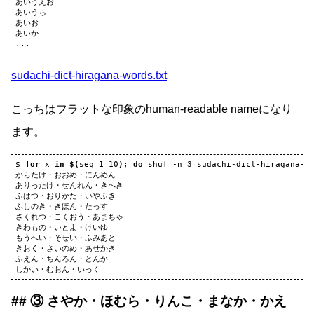
あいうえお

あいうち

あいお

あいか

sudachi-dict-hiragana-words.txt
こっちはフラットな印象のhuman-readable nameになり
ます。
$
for
x
in
$(
seq
1
10
)
;
do
shuf
-n
3
sudachi-dict-hiragana-w
からたけ・おおめ・にんめん

ありったけ・せんれん・きへき

ふはつ・おりかた・いやふき

ふしのき・きほん・たっす

さくれつ・こくおう・あまちゃ

きわもの・いとよ・けいゆ

もうへい・そせい・ふみあと

きおく・さいのめ・あせかき

ふえん・ちんろん・とんか

③ さやか・ほむら・りんこ・まなか・かえ