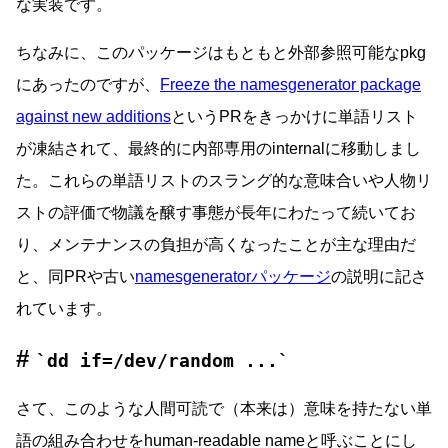
な実装です。
ちなみに、このパッケージはもともと外部参照可能なpkg
にあったのですが、
Freeze the namesgenerator package
against new additions
というPRをきっかけに単語リスト
が凍結されて、最終的に内部専用のinternalに移動しまし
た。これらの単語リストのスラング的な意味合いや人物リ
ストの評価で物議を醸す事態が長年にわたって続いてお
り、メンテナンスの負担が高くなったことが主な理由だ
と、同PRや古い
namesgeneratorパッケージ
の説明に記さ
れています。
dd if=/dev/random ...
さて、このような人間可読で（本来は）意味を持たない単
語の組み合わせをhuman-readable nameと呼ぶことにし