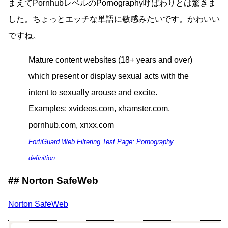
まえてPornhubレベルのPornography呼ばわりとは驚きま
した。ちょっとエッチな単語に敏感みたいです。かわいい
ですね。
Mature content websites (18+ years and over)
which present or display sexual acts with the
intent to sexually arouse and excite.
Examples: xvideos.com, xhamster.com,
pornhub.com, xnxx.com
FortiGuard Web Filtering Test Page: Pornography
definition
Norton SafeWeb
Norton SafeWeb