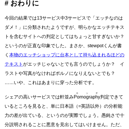
おわりに
今回の結果では13サービス中3サービスで「エッチなのは
ダメ！」に分類されたようですが、明らかなエッチテキス
トを含むサイトへの判定としてはちょっと甘すぎないか？
というのが正直な印象でした。まさか、stewpotくんが書
く
本物のエッチショップに台本として持ち込まれるほどの
テキスト
がエッチじゃないとでも言うのでしょうか？ イ
ラストや写真がなければポルノになりえないとでも？
……いや、これはあまりに穿った分析です。
エッチ
シェアの高いサービスでは軒並み
Pornography
判定できて
いるところを見ると、単に日本語（=英語以外）の分析能
力の差が出ている、というのが実際でしょう。愚鈍さで十
分説明されることに悪意を見出してはいけません。ただ、