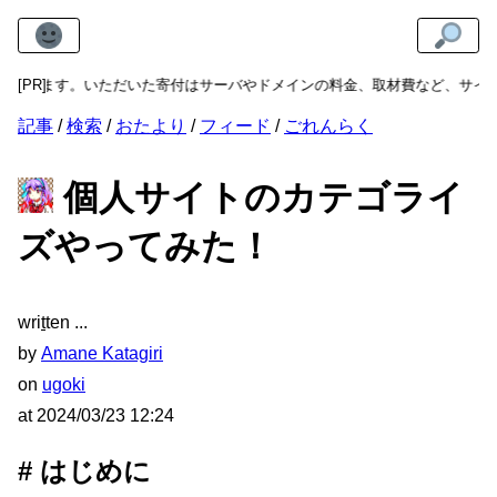
います。いただいた寄付はサーバやドメインの料金、取材費など、サイトの維
[PR]
記事
検索
おたより
フィード
ごれんらく
個人サイトのカテゴライ
ズやってみた！
wri
t
ten
by
Amane Katagiri
on
ugoki
at
2024/03/23 12:24
はじめに