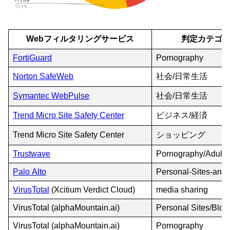
Webフィルタリングサービス
判定カテゴ
FortiGuard
Pornography
Norton SafeWeb
社会/日常生活
Symantec WebPulse
社会/日常生活
Trend Micro Site Safety Center
ビジネス/経済
Trend Micro Site Safety Center
ショッピング
Trustwave
Pornography/Adult 
Palo Alto
Personal-Sites-and
VirusTotal
(Xcitium Verdict Cloud)
media sharing
VirusTotal (alphaMountain.ai)
Personal Sites/Blog
VirusTotal (alphaMountain.ai)
Pornography