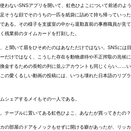
使わないSNSアプリを開いて、虹色ひよこについて前述のよ
足そうな顔でそのうちの一匹を紙袋に詰めて持ち帰っていった
である。その様子を支援室の中から退勤直前の事務職員が見て
く残業前のタイムカードを打刻した。
、と聞いて眉をひそめたのはあなただけではない。SNSには
ーだけではなく、こうした存在を動物虐待や不正搾取の兆候に
換金するための長蛇の列に並ぶアカウントも同じくらい
……
い
この愛くるしい動画の投稿には、いつも壊れた日本語のリプラ
ムシェアするメイもその一人である。
。テーブルに置いてある虹色ひよこ、あなたが買ってきたの？
カの部屋のドアをノックもせずに開ける癖があったが、リッカ