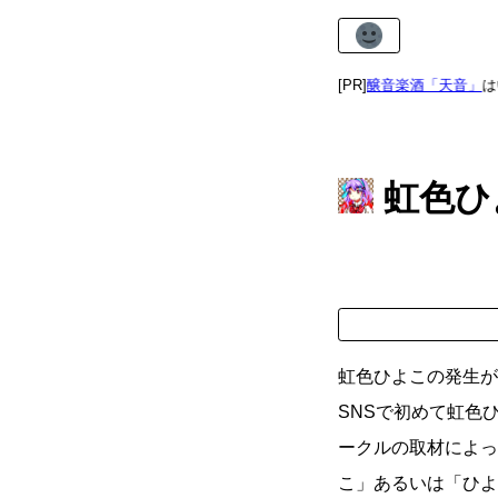
ご進物やお供え物に
純米吟醸音楽酒「天音」
[PR]
はいかが
虹色ひ
虹色ひよこの発生が
SNSで初めて虹色
ークルの取材によっ
こ」あるいは「ひよ