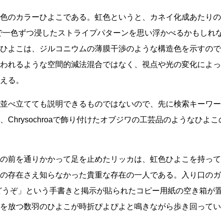
色のカラーひよこである。虹色というと、カネイ化成あたりの
で一色ずつ浸したストライプパターンを思い浮かべるかもしれ
ひよこは、ジルコニウムの薄膜干渉のような構造色を示すので
われるような空間的減法混合ではなく、視点や光の変化によっ
える。
並べ立てても説明できるものではないので、先に検索キーワー
、
Chrysochroa
で飾り付けたオブジワの工芸品のようなひよこ
の前を通りかかって足を止めたリッカは、虹色ひよこを持って
の存在さえ知らなかった貴重な存在の一人である。入り口のガ
どうぞ」という手書きと掲示が貼られたコピー用紙の空き箱が
を放つ数羽のひよこが時折ぴよぴよと鳴きながら歩き回ってい