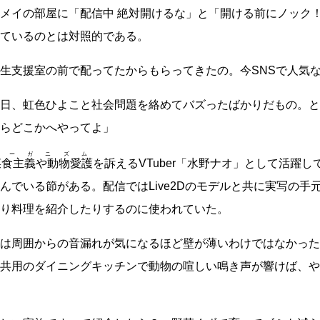
メイの部屋に「配信中 絶対開けるな」と「開ける前にノック
ているのとは対照的である。
生支援室の前で配ってたからもらってきたの。今SNSで人気
日、虹色ひよこと社会問題を絡めてバズったばかりだもの。と
らどこかへやってよ」
ィーガニズム
菜食主義や動物愛護
を訴えるVTuber「水野ナオ」として活躍
んでいる節がある。配信ではLive2Dのモデルと共に実写の手
り料理を紹介したりするのに使われていた。
は周囲からの音漏れが気になるほど壁が薄いわけではなかった
共用のダイニングキッチンで動物の喧しい鳴き声が響けば、や