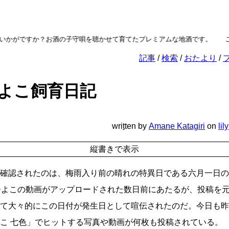
ですか？お酒の子守唄を聴かせて育てたプレミアムな地酒です。
ご進物
記事
検索
おたより
よこ飼育日記
wri
t
ten
by
Amane Katagiri
on
lily
確認されたのは、梅雨入り前の晴れの特異日である六月一日の
ひよこの動画がアップロードされた数日前にあたるが、投稿を
て大々的にこの日付が発生日として喧伝されたのだ。今日も昨
こ 七色」でヒットする写真や動画が何枚も投稿されている。