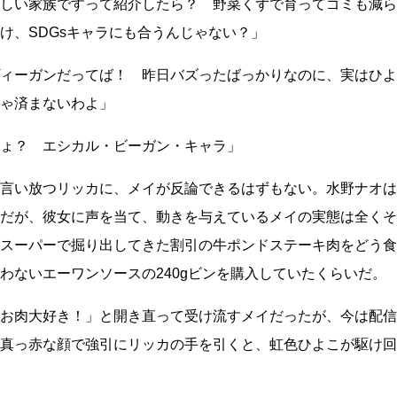
しい家族ですって紹介したら？ 野菜くずで育ってゴミも減ら
け、SDGsキャラにも合うんじゃない？」
ィーガンだってば！ 昨日バズったばっかりなのに、実はひよ
ゃ済まないわよ」
ょ？ エシカル・ビーガン・キャラ」
言い放つリッカに、メイが反論できるはずもない。水野ナオは
だが、彼女に声を当て、動きを与えているメイの実態は全くそ
スーパーで掘り出してきた割引の牛ポンドステーキ肉をどう食
わないエーワンソースの240gビンを購入していたくらいだ。
お肉大好き！」と開き直って受け流すメイだったが、今は配信
真っ赤な顔で強引にリッカの手を引くと、虹色ひよこが駆け回