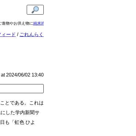
やお供え物に
純米吟醸音楽酒「天音」
はいかがですか？お酒の子守唄を聴かせ
フィード
ごれんらく
at
2024/06/02 13:40
ことである。これは
元にした学内新聞サ
日も「虹色 ひよ