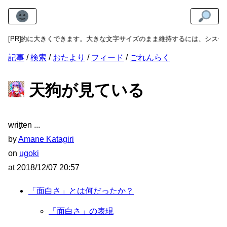
に大きくできます。大きな文字サイズのまま維持するには、システムまたはブ
[PR]
記事
検索
おたより
フィード
ごれんらく
天狗が見ている
wri
t
ten
by
Amane Katagiri
on
ugoki
at
2018/12/07 20:57
「面白さ」とは何だったか？
「面白さ」の表現