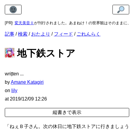
作・
変天美音Ⅱ
[PR]
が刊行されました。あまねけ！の世界観はそのままに、新たな
記事
検索
おたより
フィード
ごれんらく
地下鉄ストア
wri
t
ten
by
Amane Katagiri
on
lily
at
2019/12/09 12:26
「ねぇＢ子さん。次の休日に地下鉄ストアに行きましょう