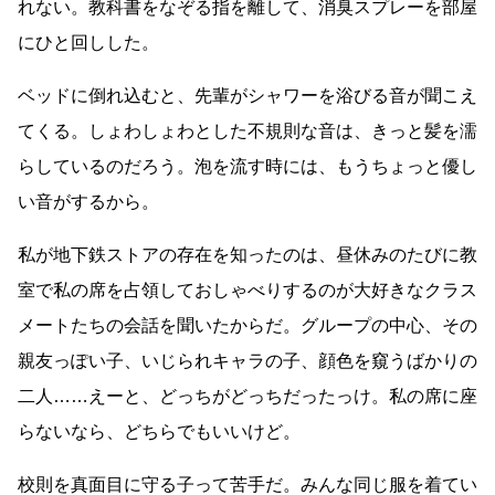
れない。教科書をなぞる指を離して、消臭スプレーを部屋
にひと回しした。
ベッドに倒れ込むと、先輩がシャワーを浴びる音が聞こえ
てくる。しょわしょわとした不規則な音は、きっと髪を濡
らしているのだろう。泡を流す時には、もうちょっと優し
い音がするから。
私が地下鉄ストアの存在を知ったのは、昼休みのたびに教
室で私の席を占領しておしゃべりするのが大好きなクラス
メートたちの会話を聞いたからだ。グループの中心、その
親友っぽい子、いじられキャラの子、顔色を窺うばかりの
二人
……
えーと、どっちがどっちだったっけ。私の席に座
らないなら、どちらでもいいけど。
校則を真面目に守る子って苦手だ。みんな同じ服を着てい