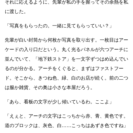
それに応えるように、先輩が私の手を握ってその余熱を私
に渡した。
「写真をもらったの。一緒に見てもらっていい？」
先輩が白い封筒から何枚か写真を取り出す。一枚目はアー
ケードの入り口だという。丸く光るパネルが六つアーチに
並んでいて、「地下鉄ストア」を一文字ずつはめ込んでい
るのが分かる。アーチをくぐると、まずはファストフー
ド。そこから、きつね色、緑、白のお店が続く。前の二つ
は服か雑貨、その奥は小さな本屋だろう。
「あら、看板の文字が少し傾いているわ。ここよ」
「えぇと、アーチの文字はこっちから赤、青、黄色です。
道のブロックは、灰色、白
……
こっちはあずき色ですね」