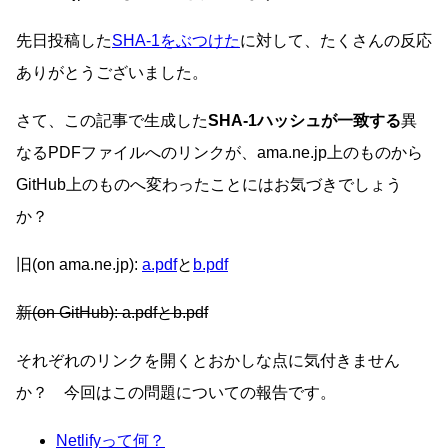
先日投稿した
SHA-1をぶつけた
に対して、たくさんの反応
ありがとうございました。
さて、この記事で生成した
SHA-1ハッシュが一致する
異
なるPDFファイルへのリンクが、ama.ne.jp上のものから
GitHub上のものへ変わったことにはお気づきでしょう
か？
旧(on ama.ne.jp):
a.pdf
と
b.pdf
新(on GitHub): a.pdfとb.pdf
それぞれのリンクを開くとおかしな点に気付きません
か？ 今回はこの問題についての報告です。
Netlifyって何？