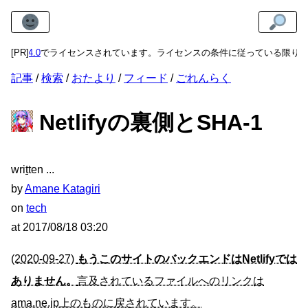
 BY 4.0
[PR]
でライセンスされています。ライセンスの条件に従っている限り、複
記事
検索
おたより
フィード
ごれんらく
Netlifyの裏側とSHA-1
wri
t
ten
by
Amane Katagiri
on
tech
at
2017/08/18 03:20
(2020-09-27)
もうこのサイトのバックエンドはNetlifyでは
ありません。
言及されているファイルへのリンクは
ama.ne.jp上のものに戻されています。