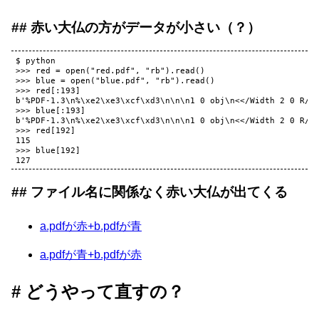
赤い大仏の方がデータが小さい（？）
$ python

>>> red = open("red.pdf", "rb").read()

>>> blue = open("blue.pdf", "rb").read()

>>> red[:193]

b'%PDF-1.3\n%\xe2\xe3\xcf\xd3\n\n\n1 0 obj\n<</Width 2 0 R/He
>>> blue[:193]

b'%PDF-1.3\n%\xe2\xe3\xcf\xd3\n\n\n1 0 obj\n<</Width 2 0 R/He
>>> red[192]

115

>>> blue[192]

ファイル名に関係なく赤い大仏が出てくる
a.pdfが赤+b.pdfが青
a.pdfが青+b.pdfが赤
どうやって直すの？