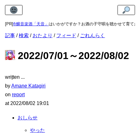
に
純米吟醸音楽酒「天音」
[PR]
はいかがですか？お酒の子守唄を聴かせて育てた
記事
検索
おたより
フィード
ごれんらく
2022/07/01～2022/08/02
wri
t
ten
by
Amane Katagiri
on
report
at
2022/08/02 19:01
おしらせ
やった