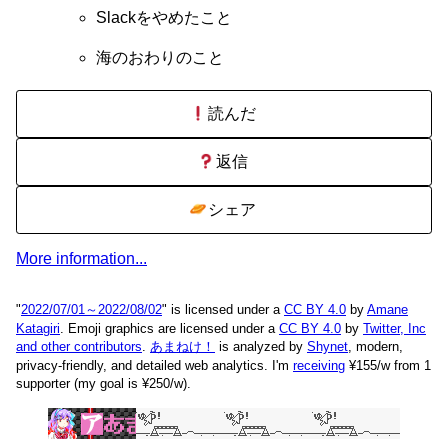
Slackをやめたこと
海のおわりのこと
読んだ
返信
シェア
More information...
"
2022/07/01～2022/08/02
" is licensed under a
CC BY 4.0
by
Amane
Katagiri
. Emoji graphics are licensed under a
CC BY 4.0
by
Twitter, Inc
and other contributors
.
あまねけ！
is analyzed by
Shynet
, modern,
privacy-friendly, and detailed web analytics.
I'm
receiving
¥155/w from 1
supporter (my goal is ¥250/w).