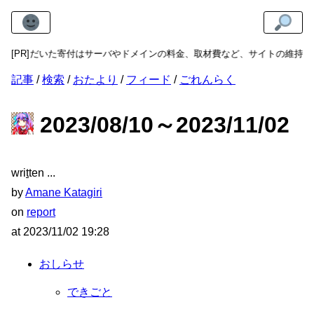
。いただいた寄付はサーバやドメインの料金、取材費など、サイトの維持・発
[PR]
記事
検索
おたより
フィード
ごれんらく
2023/08/10～2023/11/02
wri
t
ten
by
Amane Katagiri
on
report
at
2023/11/02 19:28
おしらせ
できごと