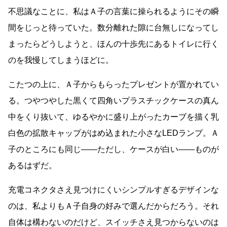
不思議なことに、私はＡ子の言葉に操られるようにその瞬
間をじっと待っていた。数分離れた隙に台無しになってし
まったらどうしようと、ほんの十歩先にあるトイレに行く
のを我慢してしまうほどに。
こたつの上に、Ａ子からもらったプレゼントが置かれてい
る。つやつやした黒くて四角いプラスチックケースの真ん
中をくり抜いて、ゆるやかに盛り上がったカーブを描く乳
白色の拡散キャップがはめ込まれた小さなLEDランプ。Ａ
子のところにも同じ
――
ただし、ケースが白い
――
ものが
あるはずだ。
充電コネクタさえ見つけにくいシンプルすぎるデザインな
のは、私よりもＡ子自身の好みで選んだからだろう。それ
自体は構わないのだけど、スイッチさえ見つからないのは