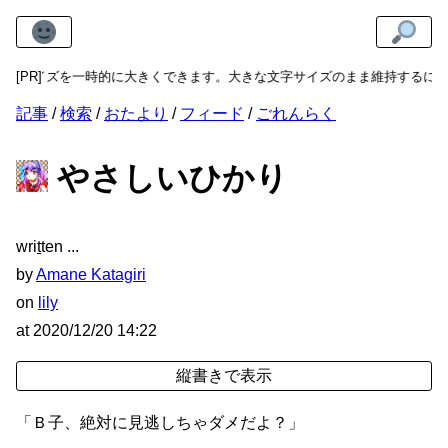
サイズを一時的に大きくできます。大きな文字サイズのまま維持するには、
[PR]
記事
検索
おたより
フィード
ごれんらく
やさしいひかり
wri
t
ten
by
Amane Katagiri
on
lily
at
2020/12/20 14:22
「Ｂ子、絶対に見逃しちゃダメだよ？」