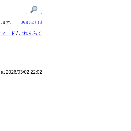
ます。
あまねけ！新着記事通知
なら、あまねけ！の更新を見逃しません。
フィード
ごれんらく
at
2026/03/02 22:02