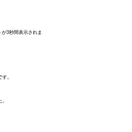
トが3秒間表示されま
です。
た。