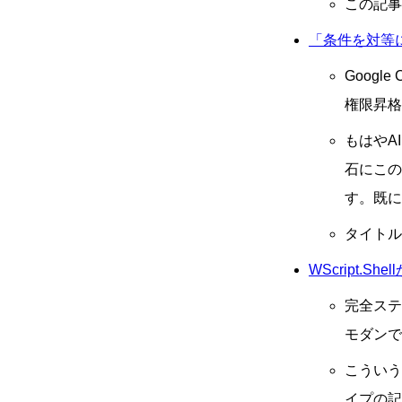
この記事
「条件を対等
Goog
権限昇格
もはやA
石にこ
す。既に
タイトル
WScript.S
完全ステ
モダンで
こういう
イプの記