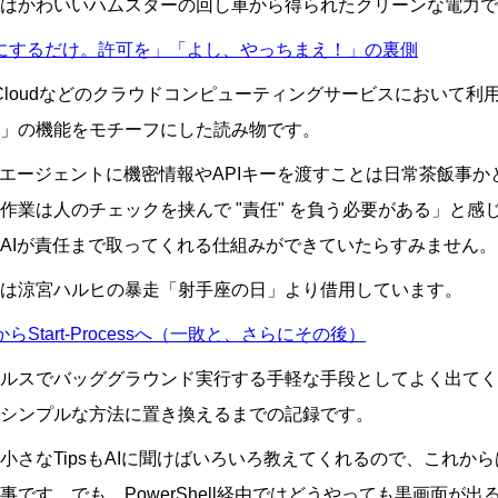
はかわいいハムスターの回し車から得られたクリーンな電力で
にするだけ。許可を」「よし、やっちまえ！」の裏側
le Cloudなどのクラウドコンピューティングサービスにおいて
」の機能をモチーフにした読み物です。
Iエージェントに機密情報やAPIキーを渡すことは日常茶飯事
の作業は人のチェックを挟んで
責任
を負う必要がある」と感
AIが責任まで取ってくれる仕組みができていたらすみません。
は涼宮ハルヒの暴走「射手座の日」より借用しています。
hellからStart-Processへ（一敗と、さらにその後）
ルスでバッググラウンド実行する手軽な手段としてよく出てくるVB
シンプルな方法に置き換えるまでの記録です。
小さなTipsもAIに聞けばいろいろ教えてくれるので、これか
事です。でも、PowerShell経由ではどうやっても黒画面が出