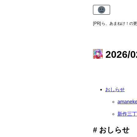
あまねけ！新着記事通知
なら、あまねけ！の更新
[PR]
2026/0
おしらせ
amanek
新作三丁
おしらせ