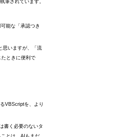
執筆されています。
利用可能な「承認つき
かと思いますが、「流
じたときに便利で
Scriptを、より
らは書く必要のないタ
ることは、AIもまだ