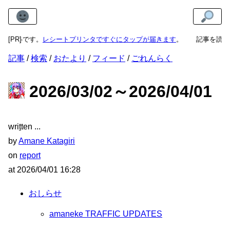
嬉しいです。
[PR]
レシートプリンタですぐにタップが届きます
。
記事を読み
記事
検索
おたより
フィード
ごれんらく
2026/03/02～2026/04/01
wri
t
ten
by
Amane Katagiri
on
report
at
2026/04/01 16:28
おしらせ
amaneke TRAFFIC UPDATES