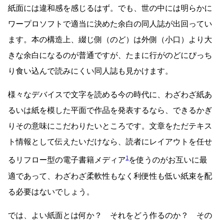
紙面には違和感を感じるはず。でも、世の中には明らかに
ワープロソフトで適当に決めた余白の同人誌が出回ってい
ます。本の構造上、綴じ側（のど）は外側（小口）より大
きな余白になるのが普通ですが、たまに行がのどにぴっち
り食い込んで読みにくい同人誌も見かけます。
様々なデバイスで文字を読める今の時代に、わざわざ紙あ
るいは紙を模した平面で作品を発表するなら、できるかぎ
りその意味にこだわりたいところです。文章をただテキス
ト情報として伝えたいだけなら、読者にレイアウトを任せ
1
るリフロー型の電子書籍メディア
を使うのがお互いに最
適であって、わざわざ柔軟性もなく利便性も低い紙束を配
る必要はないでしょう。
では、よい紙面とは何か？ それをどう作るのか？ その