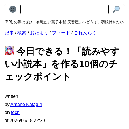
お越しの際はぜひ「有職たい菓子本舗 天音屋」へどうぞ。羽根付きたい焼き
[PR]
記事
検索
おたより
フィード
ごれんらく
今日できる！「読みやす
い小説本」を作る10個のチ
ェックポイント
wri
t
ten
by
Amane Katagiri
on
tech
at
2026/06/18 22:23