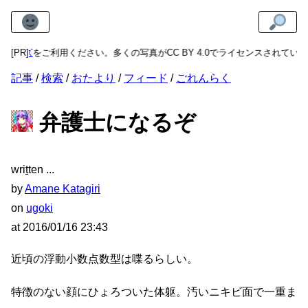
メージズ
[PR]
をご利用ください。多くの写真がCC BY 4.0でライセンスされてい
記事
検索
おたより
フィード
ごれんらく
弁護士になるぞ
wri
t
ten
by
Amane Katagiri
on
ugoki
at
2016/01/16 23:43
近頃の浮動小数点数型は喋るらしい。
特徴のない顔にひょろついた体躯。汚いニキビ面で一重ま