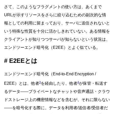
さて、このようなフラグメントの使い方は、あくまで
URLが示すリソースをさらに絞り込むための副次的な情
報としての利用に留まっており、サーバに送信されないと
いう特殊な性質を十分に活かしきれていない。ある情報を
クライアントが知りつつサーバが知らないという状況は、
エンドツーエンド暗号化（E2EE）とよく似ている。
E2EEとは
エンドツーエンド暗号化（End-to-End Encryption /
3
4
E2EE）とは、他者
を経由したり、他者
が保管・転送す
るデータ――プライベートなチャットや音声通話・クラウ
ドストレージ上の機密情報などを含むが、それに限らない
――を暗号化する際に、データを利用者/送信者/受信者だ