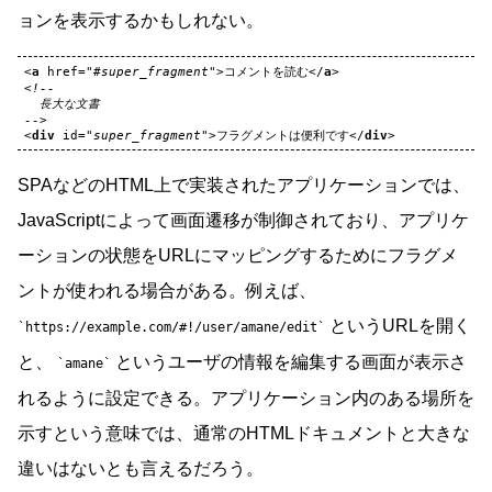
ョンを表示するかもしれない。
<
a
href
=
"#super_fragment"
>
コメントを読む
</
a
>
<!--
  長大な文書
-->
<
div
id
=
"super_fragment"
>
フラグメントは便利です
</
div
>
SPAなどのHTML上で実装されたアプリケーションでは、
JavaScriptによって画面遷移が制御されており、アプリケ
ーションの状態をURLにマッピングするためにフラグメ
ントが使われる場合がある。例えば、
というURLを開く
https://example.com/#!/user/amane/edit
と、
というユーザの情報を編集する画面が表示さ
amane
れるように設定できる。アプリケーション内のある場所を
示すという意味では、通常のHTMLドキュメントと大きな
違いはないとも言えるだろう。