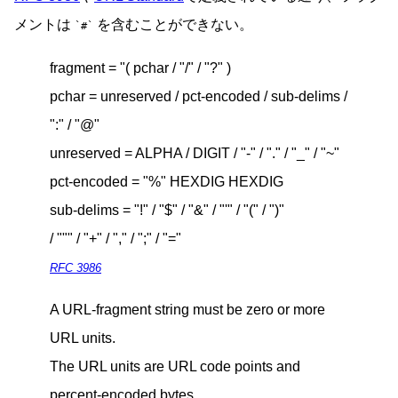
メントは
を含むことができない。
#
fragment =
( pchar / "/" / "?" )
pchar = unreserved / pct-encoded / sub-delims /
":" / "@"
unreserved = ALPHA / DIGIT / "-" / "." / "_" / "~"
pct-encoded = "%" HEXDIG HEXDIG
sub-delims = "!" / "$" / "&" / "'" / "(" / ")"
/ "
" / "+" / "," / ";" / "="
RFC 3986
A URL-fragment string must be zero or more
URL units.
The URL units are URL code points and
percent-encoded bytes.