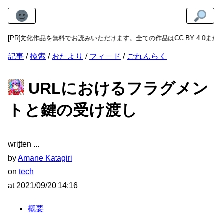
作品を無料でお読みいただけます。全ての作品はCC BY 4.0またはCC0 1
[PR]
記事
検索
おたより
フィード
ごれんらく
URLにおけるフラグメン
トと鍵の受け渡し
wri
t
ten
by
Amane Katagiri
on
tech
at
2021/09/20 14:16
概要