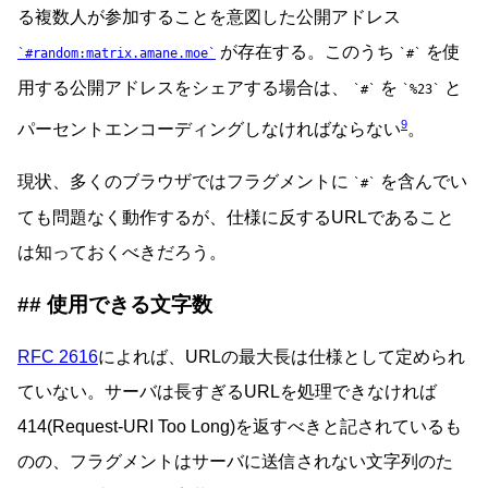
る複数人が参加することを意図した公開アドレス
が存在する。このうち
を使
#random:matrix.amane.moe
#
用する公開アドレスをシェアする場合は、
を
と
#
%23
9
パーセントエンコーディングしなければならない
。
現状、多くのブラウザではフラグメントに
を含んでい
#
ても問題なく動作するが、仕様に反するURLであること
は知っておくべきだろう。
使用できる文字数
RFC 2616
によれば、URLの最大長は仕様として定められ
ていない。サーバは長すぎるURLを処理できなければ
414(Request-URI Too Long)を返すべきと記されているも
のの、フラグメントはサーバに送信されない文字列のた