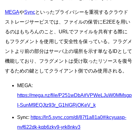
MEGA
や
Sync
といったプライバシーを重視するクラウド
ストレージサービスでは、ファイルの保管にE2EEを用い
るのはもちろんのこと、URLでファイルを共有する際に
もフラグメントを使用して安全性を保っている。フラグメ
ントより前の部分はサーバ上の場所を示す単なるIDとして
機能しており、フラグメントは受け取ったリソースを復号
するための鍵としてクライアント側でのみ使用される。
MEGA:
https://mega.nz/file/P251wDbA#VPWeLJuW0MMsgp
I-SunM9EQJtz93r_G1hlGRjOKeV_k
Sync:
https://ln5.sync.com/dl/87f1a81a0#ikcyuasp-
nvf622dk-kqb6zky9-yrk8nkv3