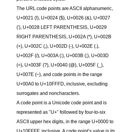
The URL code points are ASCII alphanumeric,
U+0021 (!), U+0024 ($), U+0026 (&), U+0027
('), U+0028 LEFT PARENTHESIS, U+0029
RIGHT PARENTHESIS, U+002A (*), U+002B
(+), U+002C (,), U+002D (-), U+002E (.),
U+002F (/), U+003A (:), U+003B (;), U+003D
(=), U+003F (?), U+0040 (@), U+005F (_),
U+007E (~), and code points in the range
U+00A0 to U+10FFFD, inclusive, excluding
surrogates and noncharacters.
A code point is a Unicode code point and is
represented as "U+" followed by four-to-six
ASCII upper hex digits, in the range U+0000 to
U+10FFFF, inclusive. A code point’s value is its