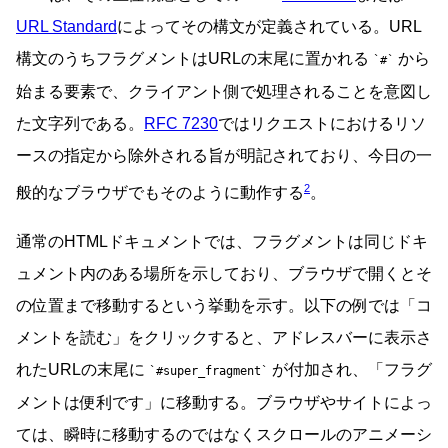
URL Standard
によってその構文が定義されている。URL
構文のうちフラグメントはURLの末尾に置かれる
から
#
始まる要素で、クライアント側で処理されることを意図し
た文字列である。
RFC 7230
ではリクエストにおけるリソ
ースの指定から除外される旨が明記されており、今日の一
2
般的なブラウザでもそのように動作する
。
通常のHTMLドキュメントでは、フラグメントは同じドキ
ュメント内のある場所を示しており、ブラウザで開くとそ
の位置まで移動するという挙動を示す。以下の例では「コ
メントを読む」をクリックすると、アドレスバーに表示さ
れたURLの末尾に
が付加され、「フラグ
#super_fragment
メントは便利です」に移動する。ブラウザやサイトによっ
ては、瞬時に移動するのではなくスクロールのアニメーシ