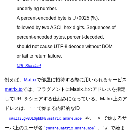
underlying number.
A percent-encoded byte is U+0025 (%),
followed by two ASCII hex digits. Sequences of
percent-encoded bytes, percent-decoded,
should not cause UTF-8 decode without BOM
or fail to return failure.
URL Standard
例えば、
Matrix
で部屋に招待する際に用いられるサービス
matrix.to
では、フラグメントにMatrix上のアドレスを指定
してURLをシェアする仕組みになっている。Matrix上のア
ドレスは、
で始まる内部的なID
!
や、
で始まるサ
!sAsZJiLgwBDLSpbbPB:matrix.amane.moe
@
ーバ上のユーザ名
、
で始ま
@amane:matrix.amane.moe
#