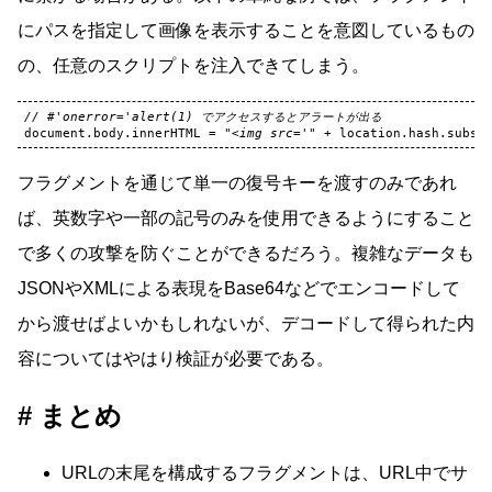
にパスを指定して画像を表示することを意図しているもの
の、任意のスクリプトを注入できてしまう。
// #'onerror='alert(1) でアクセスするとアラートが出る
document
.
body
.
innerHTML
=
"<img src='"
+
location
.
hash
.
subst
フラグメントを通じて単一の復号キーを渡すのみであれ
ば、英数字や一部の記号のみを使用できるようにすること
で多くの攻撃を防ぐことができるだろう。複雑なデータも
JSONやXMLによる表現をBase64などでエンコードして
から渡せばよいかもしれないが、デコードして得られた内
容についてはやはり検証が必要である。
まとめ
URLの末尾を構成するフラグメントは、URL中でサ