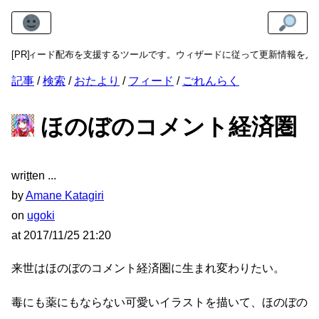
トのフィード配布を支援するツールです。ウィザードに従って更新情報を入力
[PR]
記事
検索
おたより
フィード
ごれんらく
ほのぼのコメント経済圏
wri
t
ten
by
Amane Katagiri
on
ugoki
at
2017/11/25 21:20
来世はほのぼのコメント経済圏に生まれ変わりたい。
毒にも薬にもならない可愛いイラストを描いて、ほのぼの