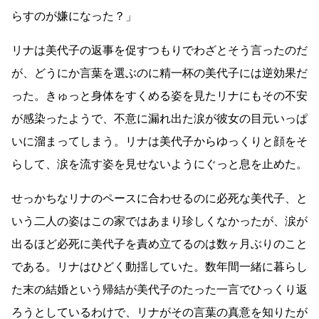
らすのが嫌になった？」
リナは美代子の返事を促すつもりでわざとそう言ったのだ
が、どうにか言葉を選ぶのに精一杯の美代子には逆効果だ
った。きゅっと身体をすくめる姿を見たリナにもその不安
が感染ったようで、不意に漏れ出た涙が彼女の目元いっぱ
いに溜まってしまう。リナは美代子からゆっくりと顔をそ
らして、涙を流す姿を見せないようにぐっと息を止めた。
せっかちなリナのペースに合わせるのに必死な美代子、と
いう二人の姿はこの家ではあまり珍しくなかったが、涙が
出るほど必死に美代子を責め立てるのは数ヶ月ぶりのこと
である。リナはひどく動揺していた。数年間一緒に暮らし
た末の結婚という帰結が美代子のたった一言でひっくり返
ろうとしているわけで、リナがその言葉の真意を知りたが