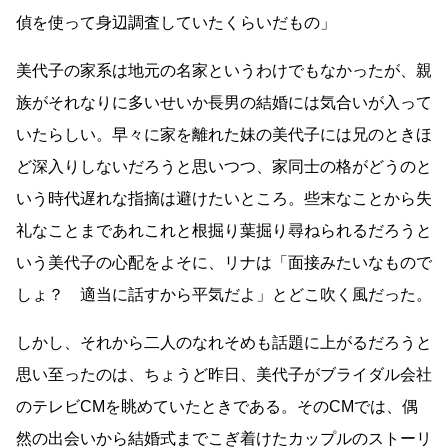
偵を使って身辺調査していたくらいだもの」
美代子の家系は地元の名家というわけでもなかったが、親
族がそれなりに多いせいか長男の結婚には気合いが入って
いたらしい。早々に家を離れた妹の美代子には兄のときほ
ど深入りしないだろうと思いつつ、家同士の格がどうのと
いう時代遅れな指摘は避けたいところ。些末なことから失
礼なことまであれこれと根掘り葉掘り尋ねられるだろうと
いう美代子の心配をよそに、リナは「面接みたいなもので
しょ？ 適当に話すから平気だよ」とどこ吹く風だった。
しかし、それから二人のなれそめも話題に上がるだろうと
思い至ったのは、ちょうど昨日、美代子がブライダル会社
のテレビCMを眺めていたときである。そのCMでは、偶
然の出会いから結婚式までこぎ着けたカップルのストーリ