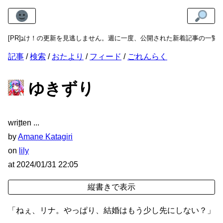
ねけ！の更新を見逃しません。週に一度、公開された新着記事の一覧をメー
[PR]
記事
検索
おたより
フィード
ごれんらく
ゆきずり
wri
t
ten
by
Amane Katagiri
on
lily
at
2024/01/31 22:05
「ねぇ、リナ。やっぱり、結婚はもう少し先にしない？」