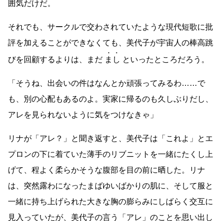
囲気だけだ。
それでも、サークルで交わされていたような現代短歌に批
評を加えることができなくても、美代子が宇宙人の棒高跳
びを回顧するよりは、まだ
まし
といったところだろう。
「そうね、出会いの件はなんとか頑張ってみるわ
……
で
も、別の心配もあるのよ。実家に帰るのも久しぶりだし、
アレを見られないように気をつけなきゃ」
リナが「アレ？」と聞き返すと、美代子は「これよ」とエ
プロンの下に着ていた薄手のリブニットを一緒にたくし上
げて、程よく柔らかそうな腹部を目の前に晒した。リナ
は、突然露わになったまばゆいばかりの肌に、そして服と
一緒に持ち上げられた大きな胸の膨らみにしばらく交互に
見入っていたが、美代子の言う「アレ」のことを思い出し