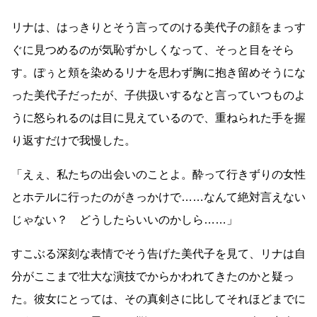
リナは、はっきりとそう言ってのける美代子の顔をまっす
ぐに見つめるのが気恥ずかしくなって、そっと目をそら
す。ぽぅと頬を染めるリナを思わず胸に抱き留めそうにな
った美代子だったが、子供扱いするなと言っていつものよ
うに怒られるのは目に見えているので、重ねられた手を握
り返すだけで我慢した。
「えぇ、私たちの出会いのことよ。酔って行きずりの女性
とホテルに行ったのがきっかけで
……
なんて絶対言えない
じゃない？ どうしたらいいのかしら
……
」
すこぶる深刻な表情でそう告げた美代子を見て、リナは自
分がここまで壮大な演技でからかわれてきたのかと疑っ
た。彼女にとっては、その真剣さに比してそれほどまでに