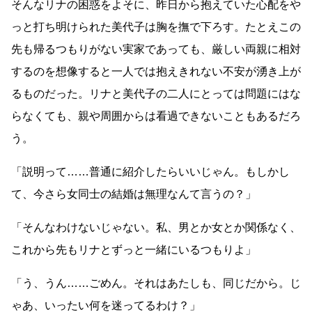
そんなリナの困惑をよそに、昨日から抱えていた心配をや
っと打ち明けられた美代子は胸を撫で下ろす。たとえこの
先も帰るつもりがない実家であっても、厳しい両親に相対
するのを想像すると一人では抱えきれない不安が湧き上が
るものだった。リナと美代子の二人にとっては問題にはな
らなくても、親や周囲からは看過できないこともあるだろ
う。
「説明って
……
普通に紹介したらいいじゃん。もしかし
て、今さら女同士の結婚は無理なんて言うの？」
「そんなわけないじゃない。私、男とか女とか関係なく、
これから先もリナとずっと一緒にいるつもりよ」
「う、うん
……
ごめん。それはあたしも、同じだから。じ
ゃあ、いったい何を迷ってるわけ？」