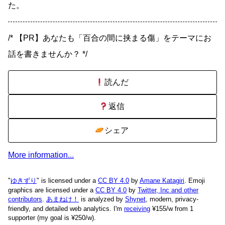
た。
/* 【PR】あなたも「百合の間に挟まる傷」をテーマにお
話を書きませんか？ */
読んだ
返信
シェア
More information...
"
ゆきずり
" is licensed under a
CC BY 4.0
by
Amane Katagiri
. Emoji
graphics are licensed under a
CC BY 4.0
by
Twitter, Inc and other
contributors
.
あまねけ！
is analyzed by
Shynet
, modern, privacy-
friendly, and detailed web analytics.
I'm
receiving
¥155/w from 1
supporter (my goal is ¥250/w).