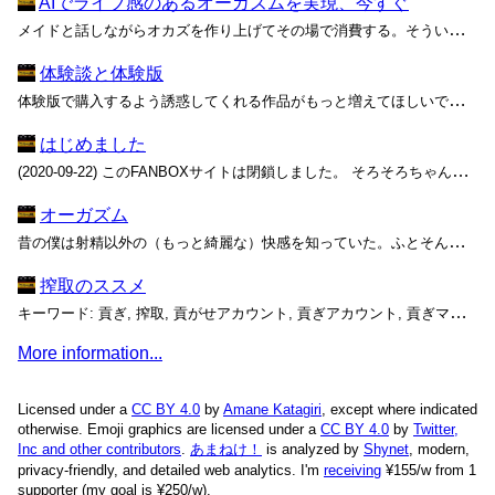
AIでライブ感のあるオーガズムを実現、今すぐ
メイドと話しながらオカズを作り上げてその場で消費する。そういうライブ感のあるオーガズムを、AIなら今すぐ実現できる―― AIは、私たちのオーガズムを支える重要な技術になりつつある。少なくとも、これからも高品質な作品の周縁を埋め尽くす二級市民ではあり続けるはずだ。 最近のSNS...
体験談と体験版
体験版で購入するよう誘惑してくれる作品がもっと増えてほしいですね。 DLsiteのようなダウンロード販売サイトにおいて、マンガ、同人CG集、同人音声、ゲームなどの
はじめました
(2020-09-22) このFANBOXサイトは閉鎖しました。 そろそろちゃんとえっちテキストやらないとなと思い、はじめました。 https://***.fanbox.cc/ 背景として、拙作の裏コースという投稿が、何らかの店舗でプレイの詳細に関する資料として持ち込まれてい...
オーガズム
昔の僕は射精以外の（もっと綺麗な）快感を知っていた。ふとそんなことを思い出す。 中学生の頃だから、随分昔になる。 同じクラスに西田くんという男子がいた。僕より少し背が高く、夏になるたびよく日に焼けていた。勉強は真ん中くらいの成績で、代わりに野球がとても上手かった気がする。とは...
搾取のススメ
キーワード: 貢ぎ, 搾取, 貢がせアカウント, 貢ぎアカウント, 貢ぎマゾ, 証明のジレンマ, 惨めな物乞い, 監視カメラの部屋
More information...
Licensed under a
CC BY 4.0
by
Amane Katagiri
, except where indicated
otherwise. Emoji graphics are licensed under a
CC BY 4.0
by
Twitter,
Inc and other contributors
.
あまねけ！
is analyzed by
Shynet
, modern,
privacy-friendly, and detailed web analytics.
I'm
receiving
¥155/w from 1
supporter (my goal is ¥250/w).