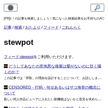
あまねけ！の記事を検索しましょう！気になった検索結果をお手持ちのAIア
[PR]
記事
検索
おたより
フィード
ごれんらく
stewpot
フィード:stewpot
をご利用いただけます。
どうしてあなたの意地悪な後輩は愛がないのに甘く囁
くのか？
この記事では「搾取」の理由を設計することについて、お話しします。 2018年に搾取のススメで示したとおり、いわゆる
CENSORED・打码・떡모あるいはザコ海苔の概念に
ついて
新しい同人作品ビューアに入れたい新機能はないかと意見を求められて、私はCENSOREDなんかどうだろうと答えた。「へー、CENSORED？ なにそれ？」ときょとんとした顔で軽くGeminiに尋ねると「ふーん、エッチな画像にわざわざ自分でモザイクを入れるんだ。アングロスフィアのキン...