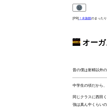
長文記事で疲れた目に
あまねけ！水族館
[PR]
のまったりした癒や
オーガ
昔の僕は射精以外の
中学生の頃だから、
同じクラスに西田く
強は真ん中くらいの