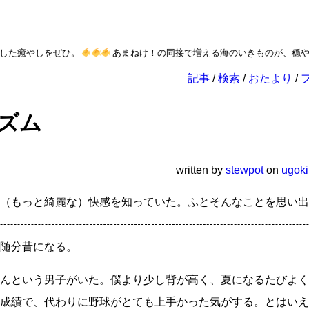
しをぜひ。
あまねけ！の同接で増える海のいきものが、穏やかな水槽
記事
検索
おたより
ズム
wri
t
ten
by
stewpot
on
ugoki
（もっと綺麗な）快感を知っていた。ふとそんなことを思い出
随分昔になる。
んという男子がいた。僕より少し背が高く、夏になるたびよく
成績で、代わりに野球がとても上手かった気がする。とはいえ