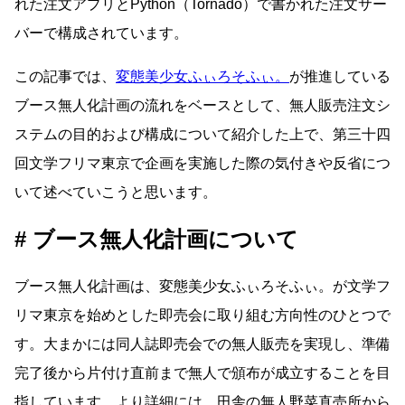
れた注文アプリとPython（Tornado）で書かれた注文サー
バーで構成されています。
この記事では、
変態美少女ふぃろそふぃ。
が推進している
ブース無人化計画の流れをベースとして、無人販売注文シ
ステムの目的および構成について紹介した上で、第三十四
回文学フリマ東京で企画を実施した際の気付きや反省につ
いて述べていこうと思います。
ブース無人化計画について
ブース無人化計画は、変態美少女ふぃろそふぃ。が文学フ
リマ東京を始めとした即売会に取り組む方向性のひとつで
す。大まかには同人誌即売会での無人販売を実現し、準備
完了後から片付け直前まで無人で頒布が成立することを目
指しています。より詳細には、田舎の無人野菜直売所から