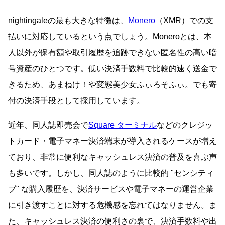
nightingaleの最も大きな特徴は、
Monero
（XMR）での支
払いに対応しているという点でしょう。Moneroとは、本
人以外が保有額や取引履歴を追跡できない匿名性の高い暗
号資産のひとつです。低い決済手数料で比較的速く送金で
きるため、あまねけ！や変態美少女ふぃろそふぃ。でも寄
付の決済手段として採用しています。
近年、同人誌即売会で
Square ターミナル
などのクレジッ
トカード・電子マネー決済端末が導入されるケースが増え
ており、非常に便利なキャッシュレス決済の普及を喜ぶ声
も多いです。しかし、同人誌のように比較的
センシティ
ブ
な購入履歴を、決済サービスや電子マネーの運営企業
に引き渡すことに対する危機感を忘れてはなりません。ま
た、キャッシュレス決済の便利さの裏で、決済手数料や出