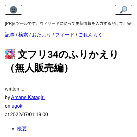
ルです。ウィザードに従って更新情報を入力するだけで、完全に有効なAto
[PR]
記事
検索
おたより
フィード
ごれんらく
文フリ34のふりかえり
（無人販売編）
wri
t
ten
by
Amane Katagiri
on
ugoki
at
2022/07/01 19:00
概要