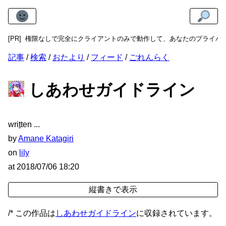
権限なしで完全にクライアントのみで動作して、あなたのプライバシーを守り
[PR]
記事
検索
おたより
フィード
ごれんらく
しあわせガイドライン
wri
t
ten
by
Amane Katagiri
on
lily
at
2018/07/06 18:20
/* この作品は
しあわせガイドライン
に収録されています。