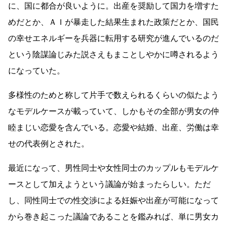
に、国に都合が良いように。出産を奨励して国力を増すた
めだとか、ＡＩが暴走した結果生まれた政策だとか、国民
の幸せエネルギーを兵器に転用する研究が進んでいるのだ
という陰謀論じみた説さえもまことしやかに噂されるよう
になっていた。
多様性のためと称して片手で数えられるくらいの似たよう
なモデルケースが載っていて、しかもその全部が男女の仲
睦まじい恋愛を含んでいる。恋愛や結婚、出産、労働は幸
せの代表例とされた。
最近になって、男性同士や女性同士のカップルもモデルケ
ースとして加えようという議論が始まったらしい。ただ
し、同性同士での性交渉による妊娠や出産が可能になって
から巻き起こった議論であることを鑑みれば、単に男女カ