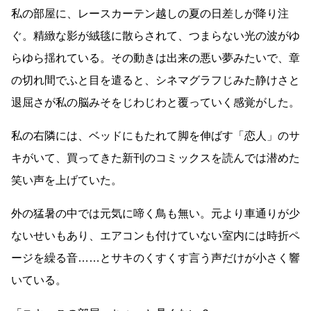
私の部屋に、レースカーテン越しの夏の日差しが降り注
ぐ。精緻な影が絨毯に散らされて、つまらない光の波がゆ
らゆら揺れている。その動きは出来の悪い夢みたいで、章
の切れ間でふと目を遣ると、シネマグラフじみた静けさと
退屈さが私の脳みそをじわじわと覆っていく感覚がした。
私の右隣には、ベッドにもたれて脚を伸ばす「恋人」のサ
キがいて、買ってきた新刊のコミックスを読んでは潜めた
笑い声を上げていた。
外の猛暑の中では元気に啼く鳥も無い。元より車通りが少
ないせいもあり、エアコンも付けていない室内には時折ペ
ージを繰る音
……
とサキのくすくす言う声だけが小さく響
いている。