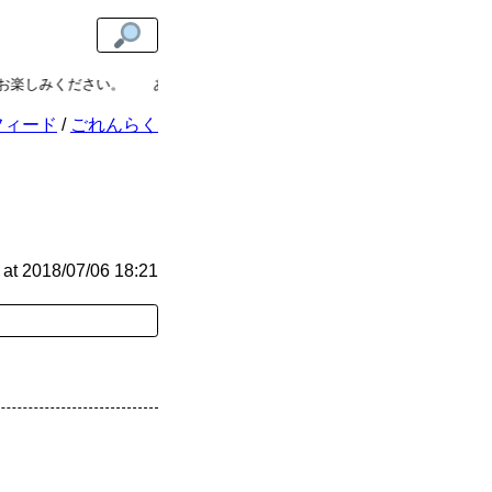
ください。
あまねけ！の更新を見逃したくない方には
フィード
の購読が
フィード
ごれんらく
at
2018/07/06 18:21