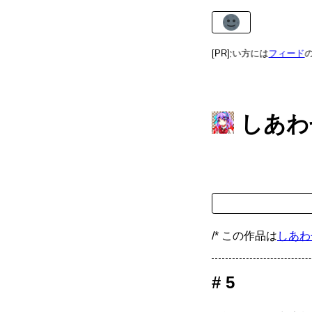
あまねけ！の更新を見逃したくない方には
[PR]
フィード
の購読が
しあわ
/* この作品は
しあわ
5