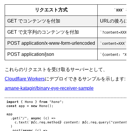
リクエスト方式
を
XXX
GET でコンテンツを付加
URLの後ろに
GET で文字列のコンテンツを付加
?content=XXX
POST application/x-www-form-urlencoded
と
content=XXX
POST application/json
{content: "XXX
これらのリクエストを受け取るサーバーとして、
Cloudflare Workers
にデプロイできるサンプルを示します:
amane-katagiri/binary-eye-receiver-sample
import
{
Hono
}
from
"hono"
;
const
app
=
new
Hono
();
app
.
get
(
"/"
,
async
(
c
)
=>
c
.
text
(
`
${
c
.
req
.
method
}
 content: 
${
c
.
req
.
query
(
"content"
)
.
post
(
async
(
c
)
=>