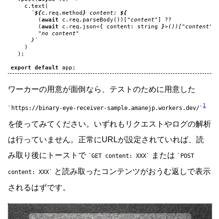
c
.
text
(
`
${
c
.
req
.
method
}
 content: 
${
(
await
c
.
req
.
parseBody
())[
"content"
]
??
(
await
c
.
req
.
json
<
{
content
:
string
}
>())["content"]
        "no content"
      }`
)
);
export
default
app
;
ワーカーの用意が面倒なら、テストのために用意した
1
https://binary-eye-receiver-sample.amanejp.workers.dev/
を使ってみてください。いずれもリクエストやログの解析
は行っていません。正常にURLが設定されていれば、読
み取り後にトーストで
または
GET content: XXX
POST
と読み取ったコンテンツがおうむ返しで表示
content: XXX
されるはずです。