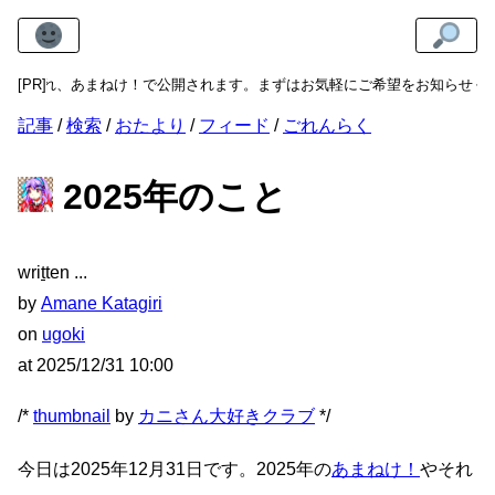
、あまねけ！で公開されます。まずはお気軽にご希望をお知らせください。
[PR]
新
記事
検索
おたより
フィード
ごれんらく
2025年のこと
wri
t
ten
by
Amane Katagiri
on
ugoki
at
2025/12/31 10:00
/*
thumbnail
by
カニさん大好きクラブ
*/
今日は2025年12月31日です。2025年の
あまねけ！
やそれ