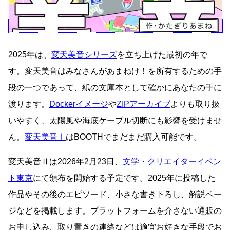
2025年は、
変天美音シリーズ
を立ち上げた最初の年で
す。変天美音はみなさんがあまねけ！を所有するための手
段の一つであって、紙の文庫本として確かにあなたの手に
渡ります。
Dockerイメージ
や
ZIPアーカイブ
よりも取り扱
いやすく、太陽風や海底ケーブル切断にも影響を受けませ
ん。
変天美音Ⅰ
はBOOTHでまだまだ購入可能です。
変天美音Ⅱは2026年2月23日、
文学・クリエイターイベン
ト東京
にて頒布を開始する予定です。2025年に投稿した
作品やその後のエピソード、小さな書き下ろし、解説ペー
ジなどを掲載します。プラットフォームを介さない通販の
お申し込み、取り置きの連絡などは適宜お好きな手段でお