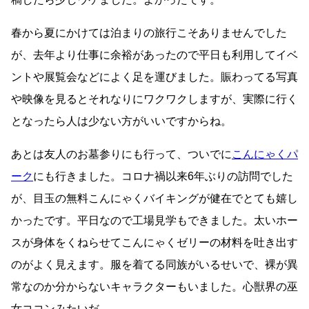
春から夏にかけては泊まりの旅行こそありませんでした
が、去年より仕事に余裕があったので平日も利用してイベ
ントや展覧会などによく足を運びました。賑わってる写真
や映像を見るとそれなりにワクワクしますが、実際に行く
となったら人は少ない方がいいですからね。
あとは友人のお墓参りにも行って、ついでに
こんにゃくパ
ーク
にも行きました。コロナ禍以来6年ぶりの訪問でした
が、目玉の無料こんにゃくバイキングが健在でとても嬉し
かったです。平日なので工場見学もできました。太いホー
スが身体をくねらせてこんにゃくゼリーの材料を吐き出す
のがよく見えます。服を着てる同族がいるせいで、裸が異
常なのか分からないキャラクターもいました。心獣界の巫
女ココンみたいだ。