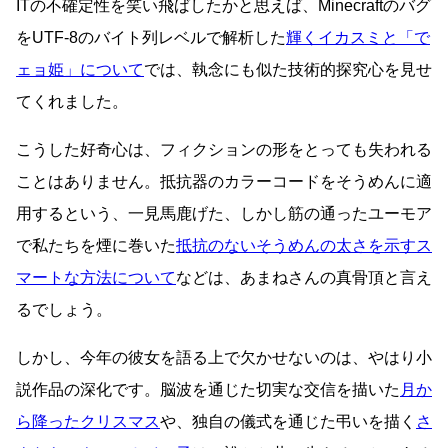
ITの不確定性を笑い飛ばしたかと思えば、Minecraftのバグ
をUTF-8のバイト列レベルで解析した
輝くイカスミと「で
ェョ姫」について
では、執念にも似た技術的探究心を見せ
てくれました。
こうした好奇心は、フィクションの形をとっても失われる
ことはありません。抵抗器のカラーコードをそうめんに適
用するという、一見馬鹿げた、しかし筋の通ったユーモア
で私たちを煙に巻いた
抵抗のないそうめんの太さを示すス
マートな方法について
などは、あまねさんの真骨頂と言え
るでしょう。
しかし、今年の彼女を語る上で欠かせないのは、やはり小
説作品の深化です。脳波を通じた切実な交信を描いた
月か
ら降ったクリスマス
や、独自の儀式を通じた弔いを描く
さ