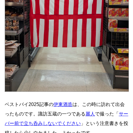
ベストバイ2025記事の
伊東酒造
は、この時に訪れて出会
ったものです。諏訪五蔵の一つである
麗人
で撮った「
サー
バー前で立ち呑みしないでください
」という注意書きを投
稿したら少しウケました。よかったです。