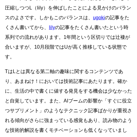
圧縮しつつL（lily）を伸ばしたことによる見かけのバラン
スのよさです。しかもこのバランスは、
ugoki
の記事をた
くさん書いてから、
lily
の記事をたくさん書いたという時
系列での流れがあります。1年間という区切りでは辻褄が
合いますが、10月段階ではUが高く推移している状態で
す。
TはLとは異なる第二軸の趣味に関するコンテンツであ
り、あまねけ！においては技術記事にあたります。確か
に、生活の中で書くに値する発見をする機会は少なかった
と自覚しています。また、AIブームの影響か「すぐに役立
つサプリメント」のようなテクニック記事ばかりが重視さ
れる傾向がさらに強まっている感覚もあり、読み物のよう
な技術的解説を書くモチベーションも低くなっていまし