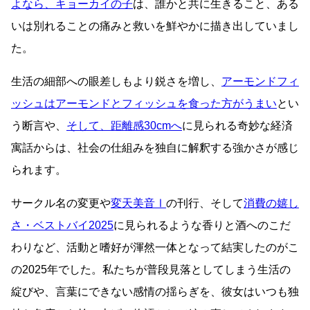
よなら、キョーカイの子
は、誰かと共に生きること、ある
いは別れることの痛みと救いを鮮やかに描き出していまし
た。
生活の細部への眼差しもより鋭さを増し、
アーモンドフィ
ッシュはアーモンドとフィッシュを食った方がうまい
とい
う断言や、
そして、距離感30cmへ
に見られる奇妙な経済
寓話からは、社会の仕組みを独自に解釈する強かさが感じ
られます。
サークル名の変更や
変天美音Ⅰ
の刊行、そして
消費の嬉し
さ・ベストバイ2025
に見られるような香りと酒へのこだ
わりなど、活動と嗜好が渾然一体となって結実したのがこ
の2025年でした。私たちが普段見落としてしまう生活の
綻びや、言葉にできない感情の揺らぎを、彼女はいつも独