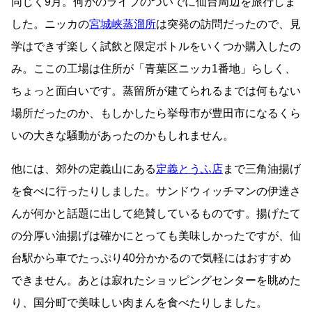
同じく9月。何かのライブのついでに仙台周辺を旅行しま
した。ニッカの
宮城峡蒸溜所
は突発の訪問だったので、見
学はできず楽しく試飲と限定ボトルをいくつか購入したの
み。ここの工場は住所が「青葉区ニッカ1番地」らしく、
ちょっと面白いです。蒸留所が建てられるまでは何もない
場所だったのか、もしかしたら挙母市が豊田市になるくら
いの大きな騒動があったのかもしれません。
他には、郊外の定義山にある
定義とうふ店
まで三角油揚げ
を食べに行ったりしました。サンドウィッチマンの伊達さ
んが何かと話題に出して絶賛しているものです。揚げたて
の分厚い油揚げは確かにとっても美味しかったですが、仙
台駅から車でたっぷり40分かかるので気軽にはおすすめ
できません。あとは寂れたショッピングセンターを眺めた
り、国分町で美味しい肉まんを食べたりしました。