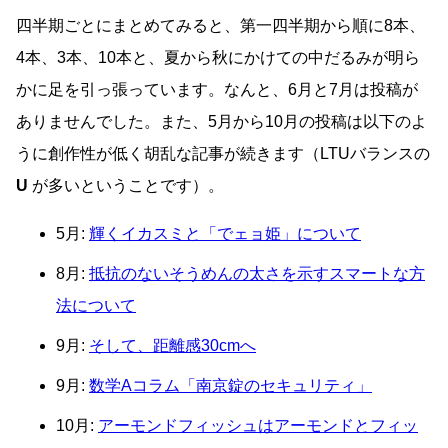
四半期ごとにまとめてみると、第一四半期から順に8本、
4本、3本、10本と、夏から秋にかけての中だるみが明ら
かに足を引っ張っています。なんと、6月と7月は投稿が
ありませんでした。また、5月から10月の投稿は以下のよ
うに創作性が低く胡乱な記事が続きます（LTUバランスの
U
が多いということです）。
5月:
輝くイカスミと「でェョ姫」について
8月:
抵抗のないそうめんの太さを示すスマートな方
法について
9月:
そして、距離感30cmへ
9月:
数学Aコラム「南京錠のセキュリティ」
10月:
アーモンドフィッシュはアーモンドとフィッ