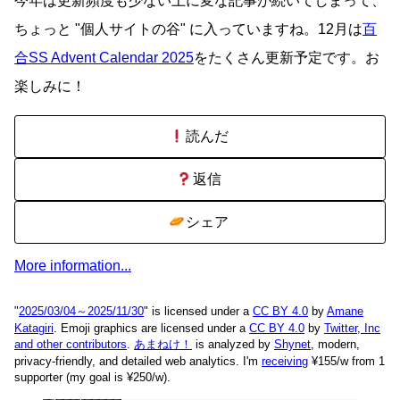
今年は更新頻度も少ない上に変な記事が続いてしまって、
ちょっと
個人サイトの谷
に入っていますね。12月は
百
合SS Advent Calendar 2025
をたくさん更新予定です。お
楽しみに！
読んだ
返信
シェア
More information...
"
2025/03/04～2025/11/30
" is licensed under a
CC BY 4.0
by
Amane
Katagiri
. Emoji graphics are licensed under a
CC BY 4.0
by
Twitter, Inc
and other contributors
.
あまねけ！
is analyzed by
Shynet
, modern,
privacy-friendly, and detailed web analytics.
I'm
receiving
¥155/w from 1
supporter (my goal is ¥250/w).