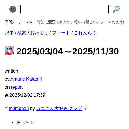
押すとカラーテーマを一時的に変更できます。暗い（明るい）テーマのまま維持
[PR]
記事
検索
おたより
フィード
ごれんらく
2025/03/04～2025/11/30
wri
t
ten
by
Amane Katagiri
on
report
at
2025/12/02 17:39
/*
thumbnail
by
カニさん大好きクラブ
*/
おしらせ