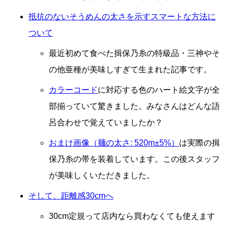
抵抗のないそうめんの太さを示すスマートな方法に
ついて
最近初めて食べた揖保乃糸の特級品・三神やそ
の他亜種が美味しすぎて生まれた記事です。
カラーコード
に対応する色のハート絵文字が全
部揃っていて驚きました。みなさんはどんな語
呂合わせで覚えていましたか？
おまけ画像（麺の太さ: 520m±5%）
は実際の揖
保乃糸の帯を装着しています。この後スタッフ
が美味しくいただきました。
そして、距離感30cmへ
30cm定規って店内なら買わなくても使えます