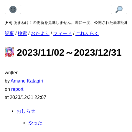
なら、あまねけ！の更新を見逃しません。週に一度、公開された新着記事の
[PR]
記事
検索
おたより
フィード
ごれんらく
2023/11/02～2023/12/31
wri
t
ten
by
Amane Katagiri
on
report
at
2023/12/31 22:07
おしらせ
やった