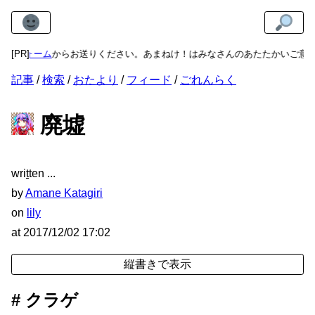
ーム
[PR]
からお送りください。あまねけ！はみなさんのあたたかいご意見・ご感
記事
検索
おたより
フィード
ごれんらく
廃墟
wri
t
ten
by
Amane Katagiri
on
lily
at
2017/12/02 17:02
クラゲ