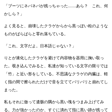
「ブーツにネバネバが残っちゃった
……
あら？ これ、何
かしら？」
よく見ると、崩壊したクラゲからから黒っぽい粒のような
ものがばらばらと零れ落ちている。
「これ、文字だよ。日本語じゃない？」
りとが液化したクラゲを避けて内容物を器用に掬い取っ
た。覗き込んでみると、私達が知っている文字の限りでは
「竹」と近い形をしている。不思議なクラゲの内臓は、軽
く指の間で擦られただけで音を立ててパリパリと崩れてし
まった。
私もそれに倣って遺骸の隅から黒い塊をつまみ上げてみ
る。力が強かったのか、すぐに潰れて指に黒い跡が残って