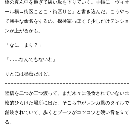
橋の真ん中を過ぎて緩い坂を下りていく。手帳に「ヴィオ
ール橋→街区ことこ・街区りと」と書き込んだ。こうやっ
て勝手な命名をするの、探検家っぽくて少しだけテンショ
ンが上がるかも。
「なに、まり？」
「
……
なんでもないわ」
りとには秘密だけど。
陸橋を二つか三つ渡って、まだ木々に侵食されていない比
較的ひらけた場所に出た。そこら中がレンガ風のタイルで
舗装されていて、歩くとブーツがコツコツと硬い音を立て
る。