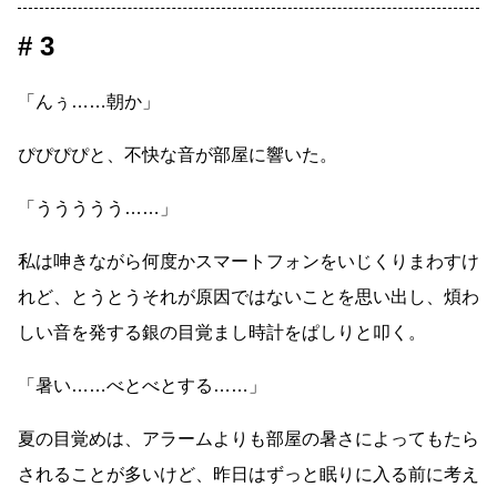
3
「んぅ
……
朝か」
ぴぴぴぴと、不快な音が部屋に響いた。
「ううううう
……
」
私は呻きながら何度かスマートフォンをいじくりまわすけ
れど、とうとうそれが原因ではないことを思い出し、煩わ
しい音を発する銀の目覚まし時計をぱしりと叩く。
「暑い
……
べとべとする
……
」
夏の目覚めは、アラームよりも部屋の暑さによってもたら
されることが多いけど、昨日はずっと眠りに入る前に考え