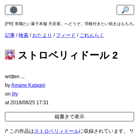
有職たい菓子本舗 天音屋」へどうぞ。羽根付きたい焼きはもちろん、お団子
[PR]
記事
検索
おたより
フィード
ごれんらく
ストロベリィドール 2
wri
t
ten
by
Amane Katagiri
on
lily
at
2018/08/25 17:31
/* この作品は
ストロベリィドール
に収録されています。 */